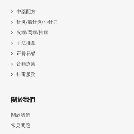
中藥配方
針灸/溫針灸/小針刀
火罐/閃罐/推罐
手法推拿
正骨易脊
⾳頻療癒
排毒服務
關於我們
關於我們
常見問題