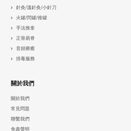
針灸/溫針灸/小針刀
火罐/閃罐/推罐
手法推拿
正骨易脊
⾳頻療癒
排毒服務
關於我們
關於我們
常見問題
聯繫我們
免責聲明