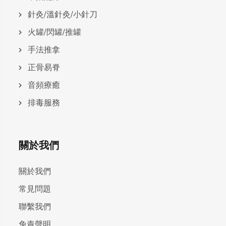
針灸/溫針灸/小針刀
火罐/閃罐/推罐
手法推拿
正骨易脊
⾳頻療癒
排毒服務
關於我們
關於我們
常見問題
聯繫我們
免責聲明