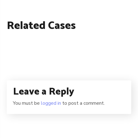
Related Cases
中醫服務2
Bone Setting
Leave a Reply
You must be
logged in
to post a comment.