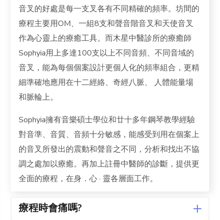
音叉的好處是每一支叉各有不同精確的頻率。坊間的
療程主要用OM、一組8支和聲音階音叉和天使音叉
作為心靈上的療癒工具。而木星中醫診所的療癒師
Sophyia用上多達100支以上不同音頻、不同音域的
音叉，能為每個個案設計更個人化的頻率組合，更精
細準確地應用在十二經絡、奇經八脈、 人體能量場
和脈輪上。
Sophyia擁有音樂碩士學位和廿十多年鋼琴教學經驗
對音準、音質、音頻十分敏感，能感受到用在個案上
的音叉所發出的震動和聲音之不同，分析和找出不協
調之處加以療癒。再加上註冊中醫師的診斷，提供更
全面的療程，在身．心 · 靈各層面工作。
療程時會痛嗎?