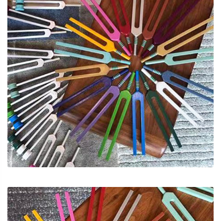
突發性失聰
⾳頻療癒