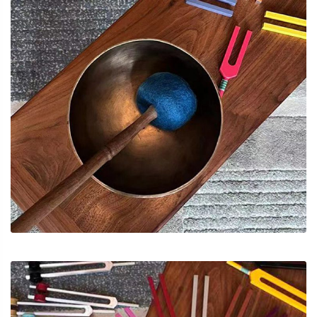
輕度讀寫障礙
⾳頻療癒