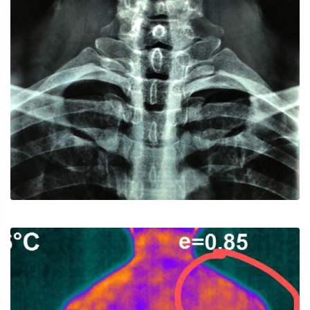
頸椎關節錯位及頸椎骨刺
手法推拿
針灸/溫針灸/小針刀