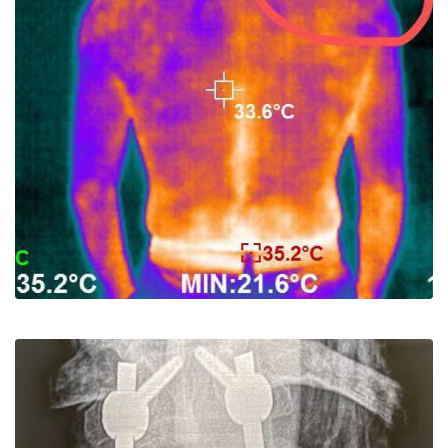
肩周炎
針灸/溫針灸/小針刀