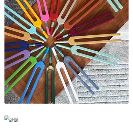
缺血性中風
⾳頻療癒
中醫服務1
中藥配方
中醫服務2