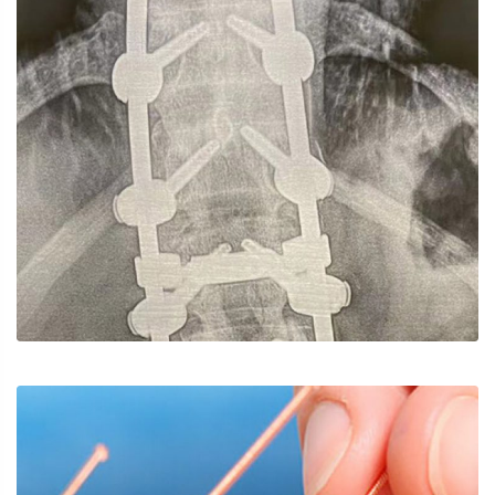
脊髓受損
針灸/溫針灸/小針刀