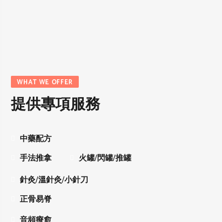
WHAT WE OFFER
提供專項服務
中藥配方
手法推拿
火罐/閃罐/推罐
針灸/溫針灸/小針刀
正骨易脊
音頻療愈