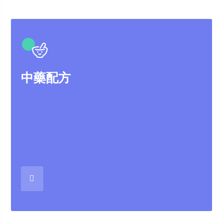
●
中藥配方