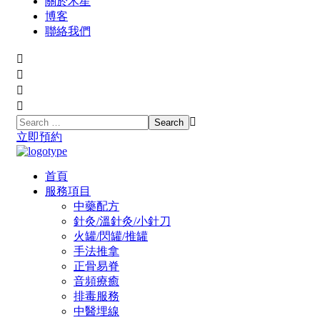
關於木星
博客
聯絡我們
立即預約
首頁
服務項目
中藥配方
針灸/溫針灸/小針刀
火罐/閃罐/推罐
手法推拿
正骨易脊
⾳頻療癒
排毒服務
中醫埋線