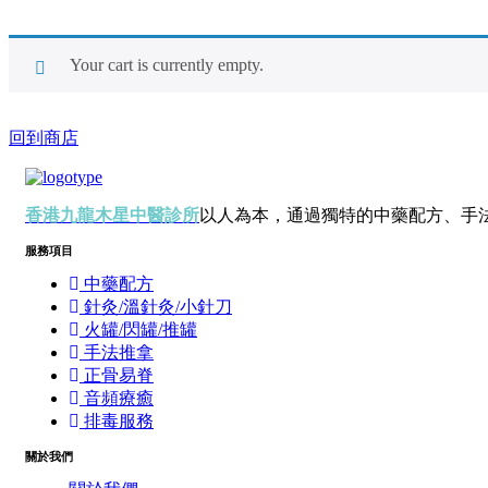
Your cart is currently empty.
回到商店
香港九龍木星中醫診所
以人為本，通過獨特的中藥配方、手
服務項目
中藥配方
針灸/溫針灸/小針刀
火罐/閃罐/推罐
手法推拿
正骨易脊
⾳頻療癒
排毒服務
關於我們