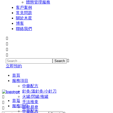
體態管理服務
客戶案例
常見問題
關於木星
博客
聯絡我們
立即預約
首頁
服務項目
中藥配方
針灸/溫針灸/小針刀
火罐/閃罐/推罐
首頁
手法推拿
服務項目
正骨易脊
中藥配方
⾳頻療癒