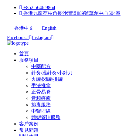
+852 5646 9864
香港九龍荔枝角長沙灣道889號華創中心504室
香港中文
English
Facebook-f
Instagram
首頁
服務項目
中藥配方
針灸/溫針灸/小針刀
火罐/閃罐/推罐
手法推拿
正骨易脊
⾳頻療癒
排毒服務
中醫埋線
體態管理服務
客戶案例
常見問題