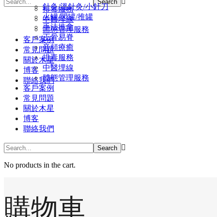
針灸/溫針灸/小針刀
排毒服務
火罐/閃罐/推罐
中醫埋線
手法推拿
體態管理服務
正骨易脊
客戶案例
⾳頻療癒
常見問題
排毒服務
關於木星
中醫埋線
博客
體態管理服務
聯絡我們
客戶案例
常見問題
關於木星
博客
聯絡我們
No products in the cart.
購物車