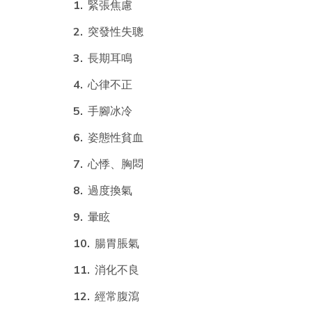
緊張焦慮
突發性失聰
長期耳鳴
心律不正
手腳冰冷
姿態性貧血
心悸、胸悶
過度換氣
暈眩
腸胃脹氣
消化不良
經常腹瀉