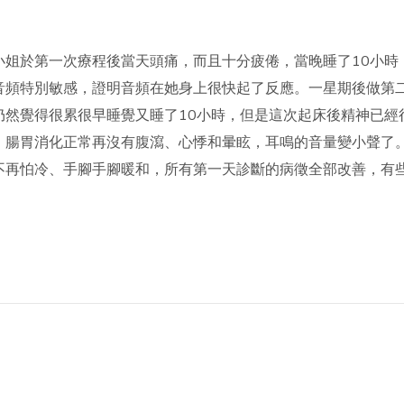
小姐於第一次療程後當天頭痛，而且十分疲倦，當晚睡了10小時
音頻特別敏感，證明音頻在她身上很快起了反應。一星期後做第
仍然覺得很累很早睡覺又睡了10小時，但是這次起床後精神已經
、腸胃消化正常再沒有腹瀉、心悸和暈眩，耳鳴的音量變小聲了
不再怕冷、手腳手腳暖和，所有第一天診斷的病徵全部改善，有