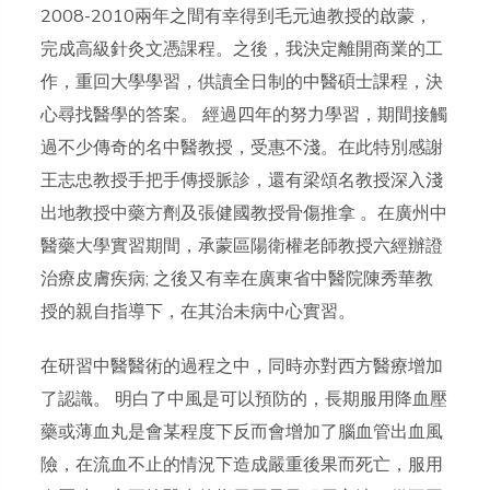
​2008-2010兩年之間有幸得到毛元迪教授的啟蒙，
完成高級針灸文憑課程。之後，我決定離開商業的工
作，重回大學學習，供讀全日制的中醫碩士課程，決
心尋找醫學的答案。 經過四年的努力學習，期間接觸
過不少傳奇的名中醫教授，受惠不淺。在此特別感謝
王志忠教授手把手傳授脈診，還有梁頌名教授深入淺
出地教授中藥方劑及張健國教授骨傷推拿 。在廣州中
醫藥大學實習期間，承蒙區陽衛權老師教授六經辦證
治療皮膚疾病; 之後又有幸在廣東省中醫院陳秀華教
授的親自指導下，在其治未病中心實習。
在研習中醫醫術的過程之中，同時亦對西方醫療增加
了認識。 明白了中風是可以預防的，長期服用降血壓
藥或薄血丸是會某程度下反而會增加了腦血管出血風
險，在流血不止的情況下造成嚴重後果而死亡，服用