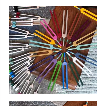
突發性失聰
⾳頻療癒