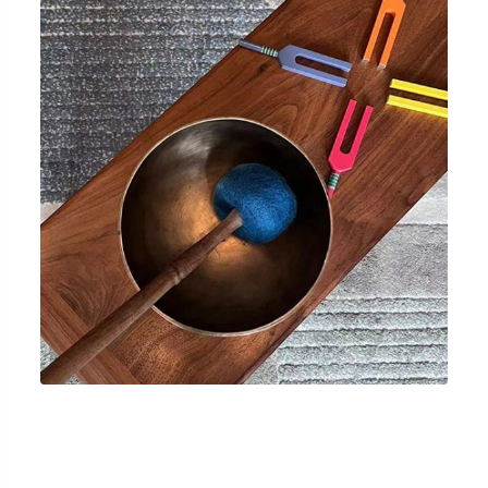
輕度讀寫障礙
⾳頻療癒