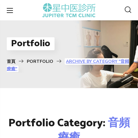
Portfolio
首頁
PORTFOLIO
ARCHIVE BY CATEGORY "⾳頻
療癒"
Portfolio Category:
⾳頻
療癒