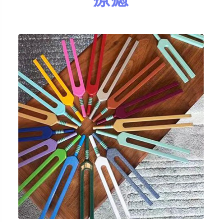
缺血性中風
⾳頻療癒