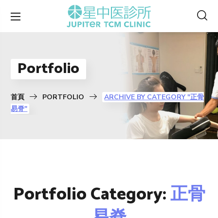
Portfolio
首頁
PORTFOLIO
ARCHIVE BY CATEGORY "正骨
易脊"
Portfolio Category:
正骨
易脊