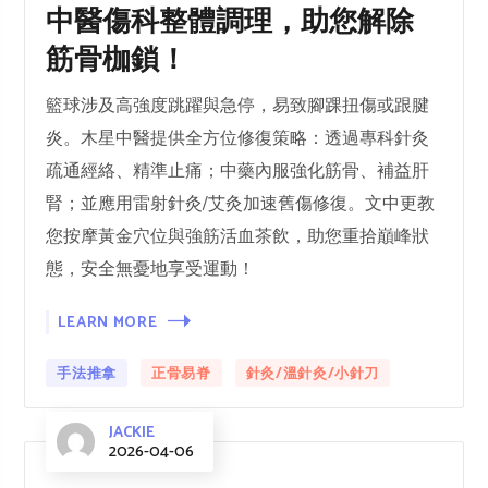
中醫傷科整體調理，助您解除
筋骨枷鎖！
籃球涉及高強度跳躍與急停，易致腳踝扭傷或跟腱
炎。木星中醫提供全方位修復策略：透過專科針灸
疏通經絡、精準止痛；中藥內服強化筋骨、補益肝
腎；並應用雷射針灸/艾灸加速舊傷修復。文中更教
您按摩黃金穴位與強筋活血茶飲，助您重拾巔峰狀
態，安全無憂地享受運動！
LEARN MORE
手法推拿
正骨易脊
針灸/溫針灸/小針刀
JACKIE
2026-04-06