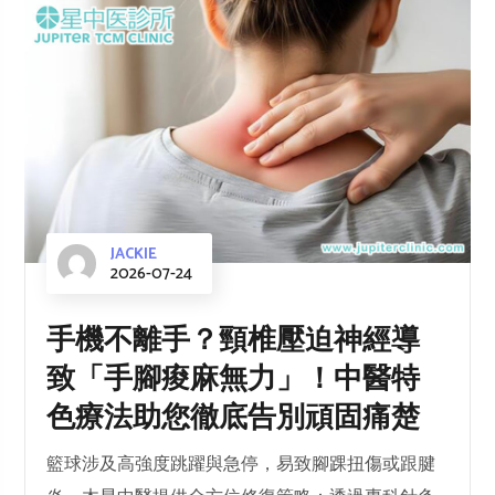
JACKIE
2026-07-24
手機不離手？頸椎壓迫神經導
致「手腳痠麻無力」！中醫特
色療法助您徹底告別頑固痛楚
籃球涉及高強度跳躍與急停，易致腳踝扭傷或跟腱