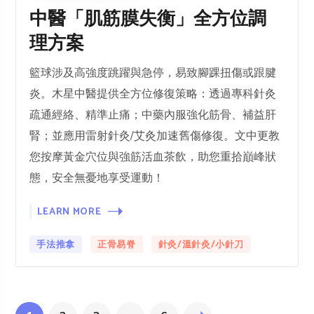
中醫「肌筋膜失衡」全方位調
理方案
籃球涉及高強度跳躍與急停，易致腳踝扭傷或跟腱
炎。木星中醫提供全方位修復策略：透過專科針灸
疏通經絡、精準止痛；中藥內服強化筋骨、補益肝
腎；並應用雷射針灸/艾灸加速舊傷修復。文中更教
您按摩黃金穴位與強筋活血茶飲，助您重拾巔峰狀
態，安全無憂地享受運動！
LEARN MORE
手法推拿
正骨易脊
針灸/溫針灸/小針刀