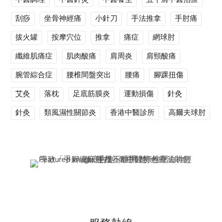
刮痧
坐骨神經痛
小針刀
手法推拿
手肘痛
拔火罐
按摩穴位
推拿
痛症
網球肘
纖維肌痛症
肌肉酸痛
肩周炎
肩頸酸痛
腕管綜合症
腰椎間盤突出
腰痛
腳踝扭傷
艾灸
落枕
足底筋膜炎
運動損傷
針灸
針灸
類風濕性關節炎
香港中醫診所
高爾夫球肘