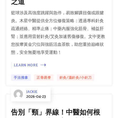
之道
籃球涉及高強度跳躍與急停，易致腳踝扭傷或跟腱
炎。木星中醫提供全方位修復策略：透過專科針灸
疏通經絡、精準止痛；中藥內服強化筋骨、補益肝
腎；並應用雷射針灸/艾灸加速舊傷修復。文中更教
您按摩黃金穴位與強筋活血茶飲，助您重拾巔峰狀
態，安全無憂地享受運動！
LEARN MORE
手法推拿
正骨易脊
針灸/溫針灸/小針刀
JACKIE
2026-04-23
告別「頸」界線！中醫如何根