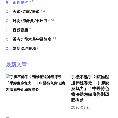
28
正骨易脊
42
火罐/閃罐/推罐
278
針灸/溫針灸/小針刀
7
⾳頻療癒
27
香港九龍木星中醫診所
3
體態管理服務
最新文章
手機不離手？頸椎壓
迫神經導致「手腳痠
麻無力」！中醫特色
療法助您徹底告別頑
固痛楚
2026-07-24