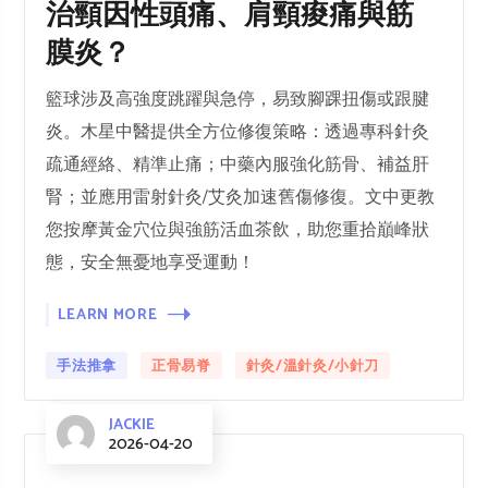
治頸因性頭痛、肩頸痠痛與筋
膜炎？
籃球涉及高強度跳躍與急停，易致腳踝扭傷或跟腱
炎。木星中醫提供全方位修復策略：透過專科針灸
疏通經絡、精準止痛；中藥內服強化筋骨、補益肝
腎；並應用雷射針灸/艾灸加速舊傷修復。文中更教
您按摩黃金穴位與強筋活血茶飲，助您重拾巔峰狀
態，安全無憂地享受運動！
LEARN MORE
手法推拿
正骨易脊
針灸/溫針灸/小針刀
JACKIE
2026-04-20