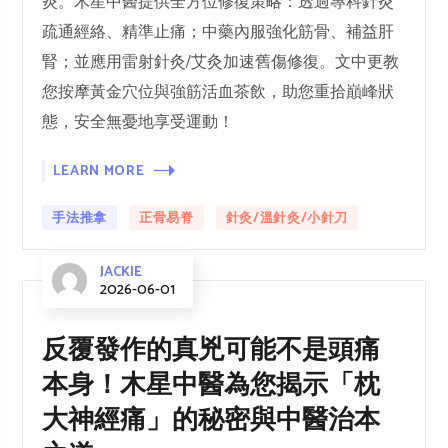
炎。木星中醫提供全方位修復策略：透過專科針灸
疏通經絡、精準止痛；中藥內服強化筋骨、補益肝
腎；並應用雷射針灸/艾灸加速舊傷修復。文中更教
您按摩黃金穴位與強筋活血茶飲，助您重拾巔峰狀
態，安全無憂地享受運動！
LEARN MORE
手法推拿
正骨易脊
針灸/溫針灸/小針刀
JACKIE
2026-06-01
反覆發作的真兇可能不是頭痛
本身！木星中醫為您揭示「枕
大神經痛」的秘密與中醫治本