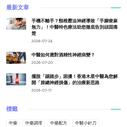
最新文章
手機不離手？頸椎壓迫神經導致「手腳痠麻
無力」！中醫特色療法助您徹底告別頑固痛
楚
2026-07-24
中醫如何應對酒精性神經病變？
2026-07-20
擺脫「踢踏步」困擾！香港木星中醫為您解
開「腓總神經損傷」的治療新思路
2026-07-17
標籤
中藥
中藥調理
中藥配方
中醫小針刀