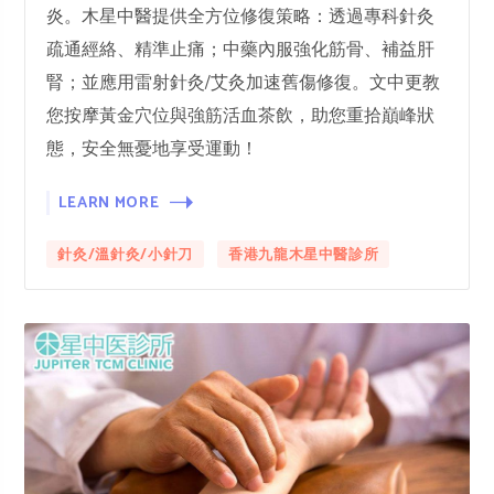
炎。木星中醫提供全方位修復策略：透過專科針灸
疏通經絡、精準止痛；中藥內服強化筋骨、補益肝
腎；並應用雷射針灸/艾灸加速舊傷修復。文中更教
您按摩黃金穴位與強筋活血茶飲，助您重拾巔峰狀
態，安全無憂地享受運動！
LEARN MORE
針灸/溫針灸/小針刀
香港九龍木星中醫診所