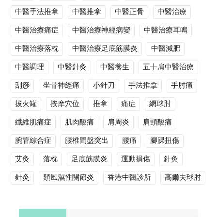
中醫手法推拿
中醫推拿
中醫正骨
中醫治療
中醫治療痛症
中醫治療神經病變
中醫治療耳鳴
中醫治療落枕
中醫治療足底筋膜炎
中醫減肥
中醫調理
中醫針灸
中醫養生
五十肩中醫治療
刮痧
坐骨神經痛
小針刀
手法推拿
手肘痛
拔火罐
按摩穴位
推拿
痛症
網球肘
纖維肌痛症
肌肉酸痛
肩周炎
肩頸酸痛
腕管綜合症
腰椎間盤突出
腰痛
腳踝扭傷
艾灸
落枕
足底筋膜炎
運動損傷
針灸
針灸
類風濕性關節炎
香港中醫診所
高爾夫球肘