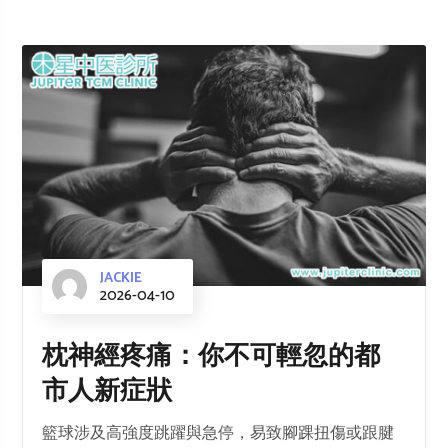
JACKIE
2026-04-10
枕神經疼痛：你不可輕忽的都
市人新症狀
籃球涉及高強度跳躍與急停，易致腳踝扭傷或跟腱