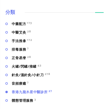
分類
173
中藥配方
28
中醫艾灸
172
手法推拿
7
排毒服務
28
正骨易脊
42
火罐/閃罐/推罐
278
針灸/溫針灸/小針刀
7
⾳頻療癒
27
香港九龍木星中醫診所
3
體態管理服務