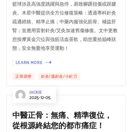
籃球涉及高強度跳躍與急停，易致腳踝扭傷或跟腱
炎。木星中醫提供全方位修復策略：透過專科針灸
疏通經絡、精準止痛；中藥內服強化筋骨、補益肝
腎；並應用雷射針灸/艾灸加速舊傷修復。文中更教
您按摩黃金穴位與強筋活血茶飲，助您重拾巔峰狀
態，安全無憂地享受運動！
LEARN MORE
正骨易脊
針灸/溫針灸/小針刀
JACKIE
2025-12-05
中醫正骨：無痛、精準復位，
從根源終結您的都市痛症！