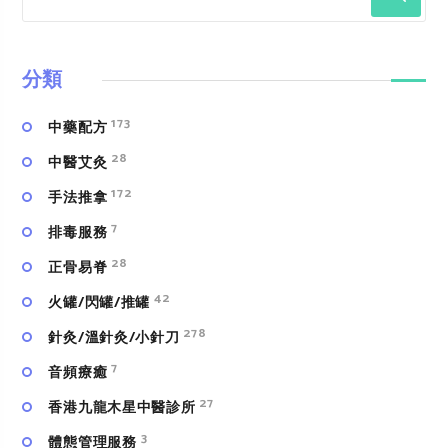
分類
173
中藥配方
28
中醫艾灸
172
手法推拿
7
排毒服務
28
正骨易脊
42
火罐/閃罐/推罐
278
針灸/溫針灸/小針刀
7
⾳頻療癒
27
香港九龍木星中醫診所
3
體態管理服務