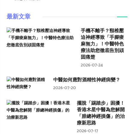
最新文章
手機不離手？頸椎壓
迫神經導致「手腳痠
麻無力」！中醫特色
療法助您徹底告別頑
固痛楚
2026-07-24
中醫如何應對酒精性神經病變？
2026-07-20
擺脫「踢踏步」困擾！
香港木星中醫為您解開
「腓總神經損傷」的治
療新思路
2026-07-17