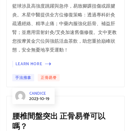
籃球涉及高強度跳躍與急停，易致腳踝扭傷或跟腱
炎。木星中醫提供全方位修復策略：透過專科針灸
疏通經絡、精準止痛；中藥內服強化筋骨、補益肝
腎；並應用雷射針灸/艾灸加速舊傷修復。文中更教
您按摩黃金穴位與強筋活血茶飲，助您重拾巔峰狀
態，安全無憂地享受運動！
LEARN MORE
手法推拿
正骨易脊
CANDICE
2023-10-19
腰椎間盤突出 正骨易脊可以
嗎？