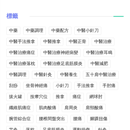
標籤
中藥
中藥調理
中藥配方
中醫小針刀
中醫手法推拿
中醫推拿
中醫正骨
中醫治療
中醫治療痛症
中醫治療神經病變
中醫治療耳鳴
中醫治療落枕
中醫治療足底筋膜炎
中醫減肥
中醫調理
中醫針灸
中醫養生
五十肩中醫治療
刮痧
坐骨神經痛
小針刀
手法推拿
手肘痛
拔火罐
按摩穴位
推拿
痛症
網球肘
纖維肌痛症
肌肉酸痛
肩周炎
肩頸酸痛
腕管綜合症
腰椎間盤突出
腰痛
腳踝扭傷
艾灸
落枕
足底筋膜炎
運動損傷
針灸