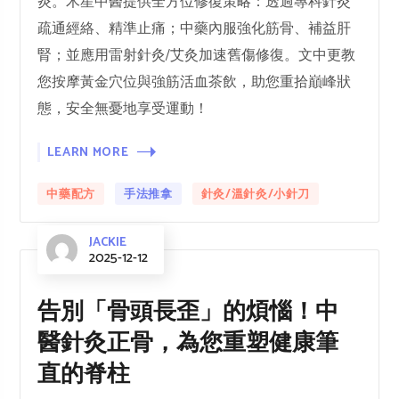
炎。木星中醫提供全方位修復策略：透過專科針灸
疏通經絡、精準止痛；中藥內服強化筋骨、補益肝
腎；並應用雷射針灸/艾灸加速舊傷修復。文中更教
您按摩黃金穴位與強筋活血茶飲，助您重拾巔峰狀
態，安全無憂地享受運動！
LEARN MORE
中藥配方
手法推拿
針灸/溫針灸/小針刀
JACKIE
2025-12-12
告別「骨頭長歪」的煩惱！中
醫針灸正骨，為您重塑健康筆
直的脊柱