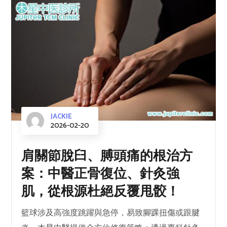
JACKIE
2026-02-20
肩關節脫臼、膊頭痛的根治方
案：中醫正骨復位、針灸強
肌，從根源杜絕反覆甩骹！
籃球涉及高強度跳躍與急停，易致腳踝扭傷或跟腱