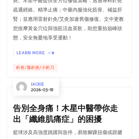
炎。木星中醫提供全方位修復策略：透過專科針灸
疏通經絡、精準止痛；中藥內服強化筋骨、補益肝
腎；並應用雷射針灸/艾灸加速舊傷修復。文中更教
您按摩黃金穴位與強筋活血茶飲，助您重拾巔峰狀
態，安全無憂地享受運動！
LEARN MORE
針灸/溫針灸/小針刀
JACKIE
2026-03-18
告別全身痛！木星中醫帶你走
出「纖維肌痛症」的困擾
籃球涉及高強度跳躍與急停，易致腳踝扭傷或跟腱