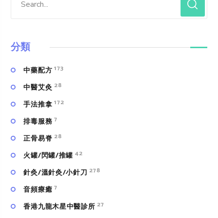
分類
173
中藥配方
28
中醫艾灸
172
手法推拿
7
排毒服務
28
正骨易脊
42
火罐/閃罐/推罐
278
針灸/溫針灸/小針刀
7
⾳頻療癒
27
香港九龍木星中醫診所