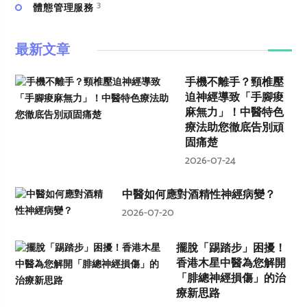
3
體態管理服務
最新文章
手機不離手？頸椎壓
迫神經導致「手腳痠
麻無力」！中醫特色
療法助您徹底告別頑
固痛楚
2026-07-24
中醫如何應對酒精性神經病變？
2026-07-20
擺脫「踢踏步」困擾！
香港木星中醫為您解開
「腓總神經損傷」的治
療新思路