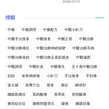
2026-07-17
標籤
中藥
中藥調理
中藥配方
中醫小針刀
中醫手法推拿
中醫推拿
中醫正骨
中醫治療
中醫治療痛症
中醫治療神經病變
中醫治療耳鳴
中醫治療落枕
中醫治療足底筋膜炎
中醫減肥
中醫調理
中醫針灸
中醫養生
五十肩中醫治療
刮痧
坐骨神經痛
小針刀
手法推拿
手肘痛
拔火罐
按摩穴位
推拿
痛症
網球肘
纖維肌痛症
肌肉酸痛
肩周炎
肩頸酸痛
腕管綜合症
腰椎間盤突出
腰痛
腳踝扭傷