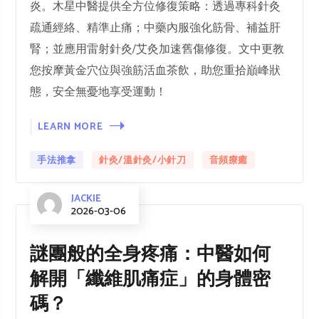
炎。木星中醫提供全方位修復策略：透過專科針灸
疏通經絡、精準止痛；中藥內服強化筋骨、補益肝
腎；並應用雷射針灸/艾灸加速舊傷修復。文中更教
您按摩黃金穴位與強筋活血茶飲，助您重拾巔峰狀
態，安全無憂地享受運動！
LEARN MORE
手法推拿
針灸/溫針灸/小針刀
⾳頻療癒
JACKIE
2026-03-06
謎團般的全身疼痛：中醫如何
解開「纖維肌痛症」的身體密
碼？