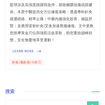
籃球涉及高強度跳躍與急停，易致腳踝扭傷或跟腱
炎。木星中醫提供全方位修復策略：透過專科針灸
疏通經絡、精準止痛；中藥內服強化筋骨、補益肝
腎；並應用雷射針灸/艾灸加速舊傷修復。文中更教
您按摩黃金穴位與強筋活血茶飲，助您重拾巔峰狀
態，安全無憂地享受運動！
LEARN MORE
針灸/溫針灸/小針刀
搜索