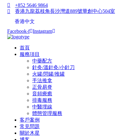
+852 5646 9864
香港九龍荔枝角長沙灣道889號華創中心504室
香港中文
Facebook-f
Instagram
首頁
服務項目
中藥配方
針灸/溫針灸/小針刀
火罐/閃罐/推罐
手法推拿
正骨易脊
⾳頻療癒
排毒服務
中醫埋線
體態管理服務
客戶案例
常見問題
關於木星
博客