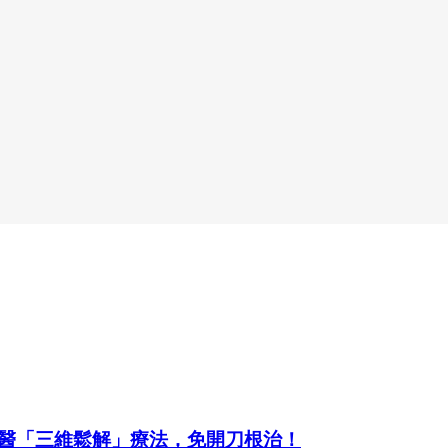
醫「三維鬆解」療法，免開刀根治！