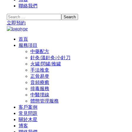
聯絡我們
立即預約
首頁
服務項目
中藥配方
針灸/溫針灸/小針刀
火罐/閃罐/推罐
手法推拿
正骨易脊
⾳頻療癒
排毒服務
中醫埋線
體態管理服務
客戶案例
常見問題
關於木星
博客
聯絡我們