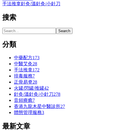
手法推拿
針灸/溫針灸/小針刀
搜索
分類
中藥配方
173
中醫艾灸
28
手法推拿
172
排毒服務
7
正骨易脊
28
火罐/閃罐/推罐
42
針灸/溫針灸/小針刀
278
⾳頻療癒
7
香港九龍木星中醫診所
27
體態管理服務
3
最新文章