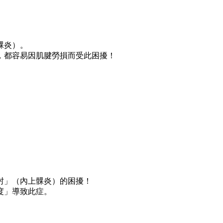
髁炎）。
，都容易因肌腱勞損而受此困擾！
肘」（內上髁炎）的困擾！
度」導致此症。