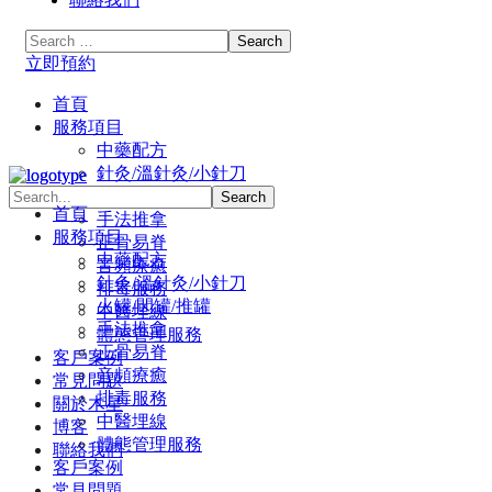
立即預約
首頁
服務項目
中藥配方
針灸/溫針灸/小針刀
火罐/閃罐/推罐
首頁
手法推拿
服務項目
正骨易脊
中藥配方
⾳頻療癒
針灸/溫針灸/小針刀
排毒服務
火罐/閃罐/推罐
中醫埋線
手法推拿
體態管理服務
正骨易脊
客戶案例
⾳頻療癒
常見問題
排毒服務
關於木星
中醫埋線
博客
體態管理服務
聯絡我們
客戶案例
常見問題