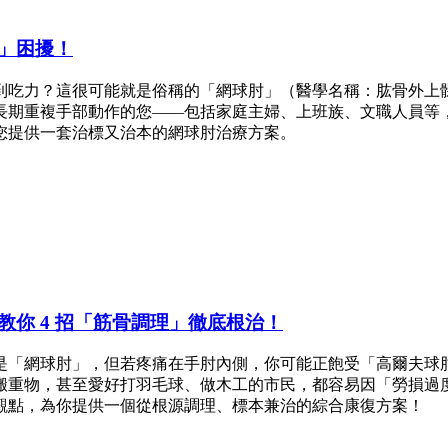
」困擾！
到吃力？這很可能就是俗稱的「網球肘」（醫學名稱：肱骨外上
長期重複手部動作的您——包括家庭主婦、上班族、文職人員等
您提供一套治標又治本的網球肘治療方案。
你 4 招「筋骨調理」徹底根治！
是「網球肘」，但若疼痛在手肘內側，你可能正飽受「高爾夫球
搬重物，甚至愛好打羽毛球、做木工的市民，都容易因「勞損過
觀點，為你提供一個從根源調理、標本兼治的綜合康復方案！