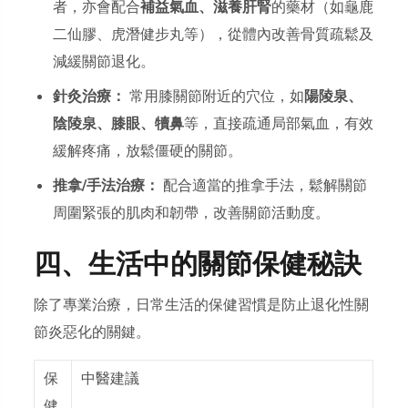
者，亦會配合
補益氣血、滋養肝腎
的藥材（如龜鹿
二仙膠、虎潛健步丸等），從體內改善骨質疏鬆及
減緩關節退化。
針灸治療：
常用膝關節附近的穴位，如
陽陵泉、
陰陵泉、膝眼、犢鼻
等，直接疏通局部氣血，有效
緩解疼痛，放鬆僵硬的關節。
推拿/手法治療：
配合適當的推拿手法，鬆解關節
周圍緊張的肌肉和韌帶，改善關節活動度。
四、生活中的關節保健秘訣
除了專業治療，日常生活的保健習慣是防止退化性關
節炎惡化的關鍵。
保
中醫建議
健