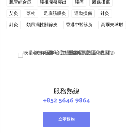
腕管綜合症
腰椎間盤突出
腰痛
腳踝扭傷
艾灸
落枕
足底筋膜炎
運動損傷
針灸
針灸
類風濕性關節炎
香港中醫診所
高爾夫球肘
服務熱線
+852 5646 9864
立即預約