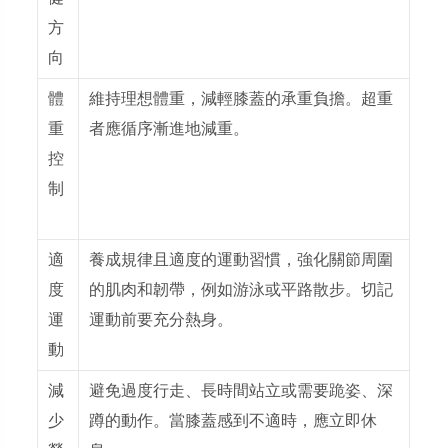
方
向
體
維持理想體重，減輕膝蓋的承重負擔。超重
重
者應循序漸進地減重。
控
制
適
養成規律且適度的運動習慣，強化關節周圍
度
的肌肉和韌帶，例如游泳或平路散步。
切記
運
運動前要充分熱身。
動
減
避免過度行走、長時間站立或需要跪姿、深
少
蹲的動作。當膝蓋感到不適時，應立即休