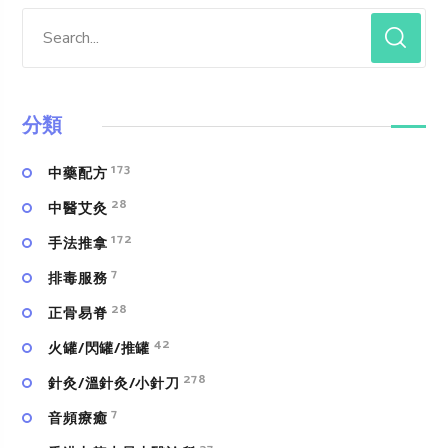
分類
173
中藥配方
28
中醫艾灸
172
手法推拿
7
排毒服務
28
正骨易脊
42
火罐/閃罐/推罐
278
針灸/溫針灸/小針刀
7
⾳頻療癒