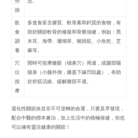
勞
息。
損
飲
多進食富含
膠質、軟骨素和鈣質
的食物，有
食
助於關節軟骨的修復和骨骼強健，例如：黑
調
木耳、海帶、珊瑚草、豬蹄筋、小魚乾、芝
養
麻等。
穴
閒時可按摩膝眼（犢鼻穴）周邊，或腿部
陽
位
陵泉
（小腿外側，膝蓋下緣凹陷處），有助
按
於舒筋活絡、緩解膝部不適。
摩
退化性關節炎並非不可逆轉的命運，只要及早發現，
配合中醫的標本兼治，加上生活中的積極保健，你也
可以擁有靈活健康的關節！