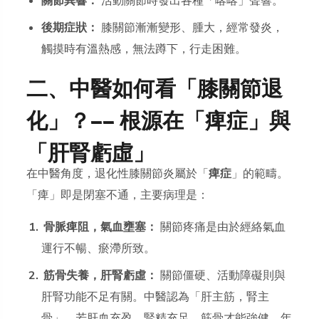
關節異響：
活動關節時發出各種「喀喀」聲響。
後期症狀：
膝關節漸漸變形、腫大，經常發炎，
觸摸時有溫熱感，無法蹲下，行走困難。
二、中醫如何看「膝關節退
化」？—— 根源在「痺症」與
「肝腎虧虛」
在中醫角度，退化性膝關節炎屬於「
痺症
」的範疇。
「痺」即是閉塞不通，主要病理是：
骨脈痺阻，氣血壅塞：
關節疼痛是由於經絡氣血
運行不暢、瘀滯所致。
筋骨失養，肝腎虧虛：
關節僵硬、活動障礙則與
肝腎功能不足有關。中醫認為「肝主筋，腎主
骨」，若肝血充盈、腎精充足，筋骨才能強健。年