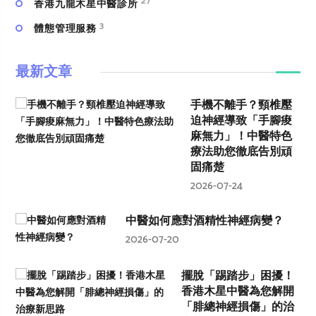
27
香港九龍木星中醫診所
3
體態管理服務
最新文章
手機不離手？頸椎壓
迫神經導致「手腳痠
麻無力」！中醫特色
療法助您徹底告別頑
固痛楚
2026-07-24
中醫如何應對酒精性神經病變？
2026-07-20
擺脫「踢踏步」困擾！
香港木星中醫為您解開
「腓總神經損傷」的治