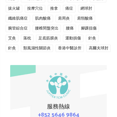
拔火罐
按摩穴位
推拿
痛症
網球肘
纖維肌痛症
肌肉酸痛
肩周炎
肩頸酸痛
腕管綜合症
腰椎間盤突出
腰痛
腳踝扭傷
艾灸
落枕
足底筋膜炎
運動損傷
針灸
針灸
類風濕性關節炎
香港中醫診所
高爾夫球肘
服務熱線
+852 5646 9864