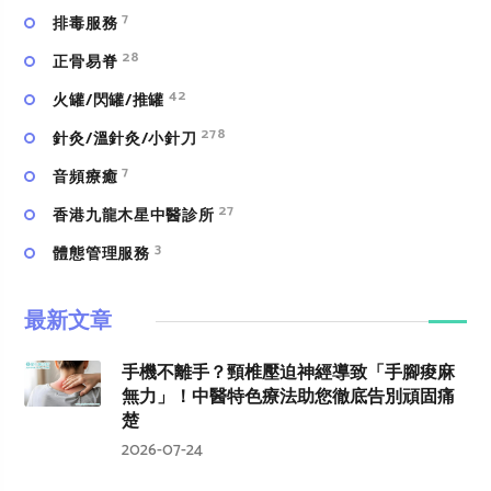
7
排毒服務
28
正骨易脊
42
火罐/閃罐/推罐
278
針灸/溫針灸/小針刀
7
⾳頻療癒
27
香港九龍木星中醫診所
3
體態管理服務
最新文章
手機不離手？頸椎壓迫神經導致「手腳痠麻
無力」！中醫特色療法助您徹底告別頑固痛
楚
2026-07-24