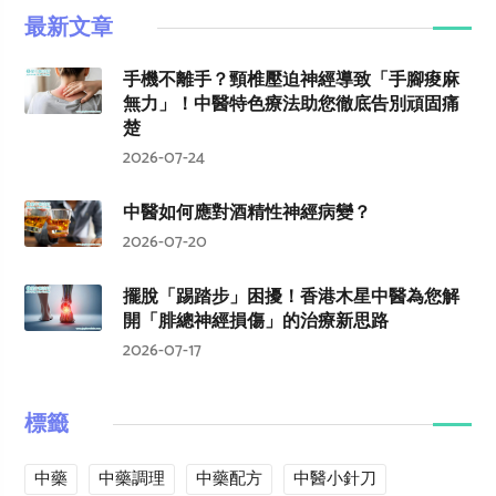
最新文章
手機不離手？頸椎壓迫神經導致「手腳痠麻
無力」！中醫特色療法助您徹底告別頑固痛
楚
2026-07-24
中醫如何應對酒精性神經病變？
2026-07-20
擺脫「踢踏步」困擾！香港木星中醫為您解
開「腓總神經損傷」的治療新思路
2026-07-17
標籤
中藥
中藥調理
中藥配方
中醫小針刀