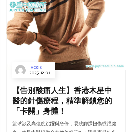
JACKIE
2025-12-01
【告別酸痛人生】香港木星中
醫的針傷療程，精準解鎖您的
「卡關」身體！
籃球涉及高強度跳躍與急停，易致腳踝扭傷或跟腱