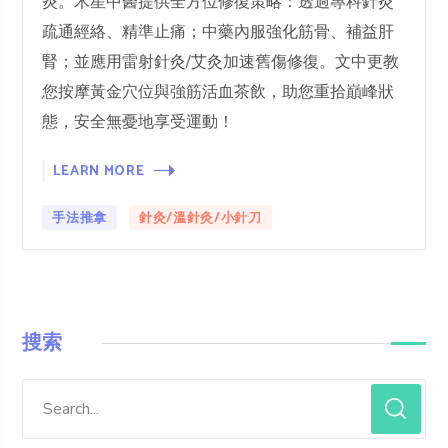
炎。木星中醫提供全方位修復策略：透過專科針灸
疏通經絡、精準止痛；中藥內服強化筋骨、補益肝
腎；並應用雷射針灸/艾灸加速舊傷修復。文中更教
您按摩黃金穴位與強筋活血茶飲，助您重拾巔峰狀
態，安全無憂地享受運動！
LEARN MORE
手法推拿
針灸/溫針灸/小針刀
搜索