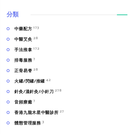
分類
173
中藥配方
28
中醫艾灸
172
手法推拿
7
排毒服務
28
正骨易脊
42
火罐/閃罐/推罐
278
針灸/溫針灸/小針刀
7
⾳頻療癒
27
香港九龍木星中醫診所
3
體態管理服務