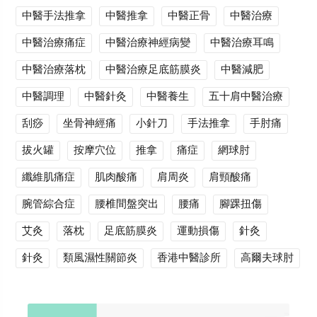
中醫手法推拿
中醫推拿
中醫正骨
中醫治療
中醫治療痛症
中醫治療神經病變
中醫治療耳鳴
中醫治療落枕
中醫治療足底筋膜炎
中醫減肥
中醫調理
中醫針灸
中醫養生
五十肩中醫治療
刮痧
坐骨神經痛
小針刀
手法推拿
手肘痛
拔火罐
按摩穴位
推拿
痛症
網球肘
纖維肌痛症
肌肉酸痛
肩周炎
肩頸酸痛
腕管綜合症
腰椎間盤突出
腰痛
腳踝扭傷
艾灸
落枕
足底筋膜炎
運動損傷
針灸
針灸
類風濕性關節炎
香港中醫診所
高爾夫球肘