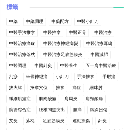
標籤
中藥
中藥調理
中藥配方
中醫小針刀
中醫手法推拿
中醫推拿
中醫正骨
中醫治療
中醫治療痛症
中醫治療神經病變
中醫治療耳鳴
中醫治療落枕
中醫治療足底筋膜炎
中醫減肥
中醫調理
中醫針灸
中醫養生
五十肩中醫治療
刮痧
坐骨神經痛
小針刀
手法推拿
手肘痛
拔火罐
按摩穴位
推拿
痛症
網球肘
纖維肌痛症
肌肉酸痛
肩周炎
肩頸酸痛
腕管綜合症
腰椎間盤突出
腰痛
腳踝扭傷
艾灸
落枕
足底筋膜炎
運動損傷
針灸