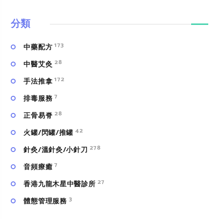
分類
173
中藥配方
28
中醫艾灸
172
手法推拿
7
排毒服務
28
正骨易脊
42
火罐/閃罐/推罐
278
針灸/溫針灸/小針刀
7
⾳頻療癒
27
香港九龍木星中醫診所
3
體態管理服務