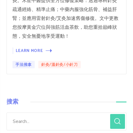
炎。木星中醫提供全方位修復策略：透過專科針灸
疏通經絡、精準止痛；中藥內服強化筋骨、補益肝
腎；並應用雷射針灸/艾灸加速舊傷修復。文中更教
您按摩黃金穴位與強筋活血茶飲，助您重拾巔峰狀
態，安全無憂地享受運動！
LEARN MORE
手法推拿
針灸/溫針灸/小針刀
搜索