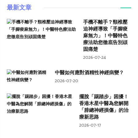
最新文章
手機不離手？頸椎壓
迫神經導致「手腳痠
麻無力」！中醫特色
療法助您徹底告別頑
固痛楚
2026-07-24
中醫如何應對酒精性神經病變？
2026-07-20
擺脫「踢踏步」困擾！
香港木星中醫為您解開
「腓總神經損傷」的治
療新思路
2026-07-17