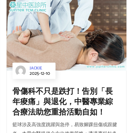
JACKIE
2025-12-10
骨傷科不只是跌打！告別「長
年痠痛」與退化，中醫專業綜
合療法助您重拾活動自如！
籃球涉及高強度跳躍與急停，易致腳踝扭傷或跟腱