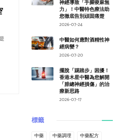
神經導致「手腳痠麻無
窄
力」！中醫特色療法助
您徹底告別頑固痛楚
2026-07-24
是
中醫如何應對酒精性神
經病變？
2026-07-20
擺脫「踢踏步」困擾！
香港木星中醫為您解開
「腓總神經損傷」的治
療新思路
2026-07-17
標籤
中藥
中藥調理
中藥配方