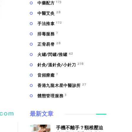
173
中藥配方
28
中醫艾灸
172
手法推拿
7
排毒服務
28
正骨易脊
42
火罐/閃罐/推罐
278
針灸/溫針灸/小針刀
7
⾳頻療癒
27
香港九龍木星中醫診所
3
體態管理服務
最新文章
手機不離手？頸椎壓迫