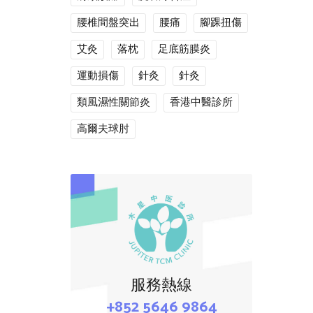
腰椎間盤突出
腰痛
腳踝扭傷
艾灸
落枕
足底筋膜炎
運動損傷
針灸
針灸
類風濕性關節炎
香港中醫診所
高爾夫球肘
服務熱線
+852 5646 9864