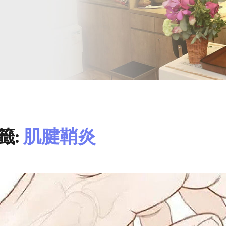
籤:
肌腱鞘炎