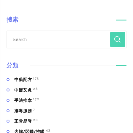
搜索
分類
173
中藥配方
28
中醫艾灸
172
手法推拿
7
排毒服務
28
正骨易脊
42
火罐/閃罐/推罐