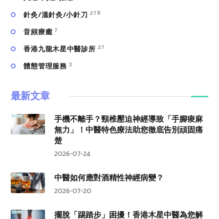
278
針灸/溫針灸/小針刀
7
⾳頻療癒
27
香港九龍木星中醫診所
3
體態管理服務
最新文章
手機不離手？頸椎壓迫神經導致「手腳痠麻
無力」！中醫特色療法助您徹底告別頑固痛
楚
2026-07-24
中醫如何應對酒精性神經病變？
2026-07-20
擺脫「踢踏步」困擾！香港木星中醫為您解