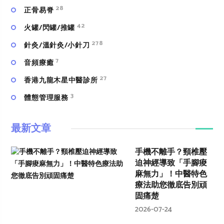
28
正骨易脊
42
火罐/閃罐/推罐
278
針灸/溫針灸/小針刀
7
⾳頻療癒
27
香港九龍木星中醫診所
3
體態管理服務
最新文章
手機不離手？頸椎壓
迫神經導致「手腳痠
麻無力」！中醫特色
療法助您徹底告別頑
固痛楚
2026-07-24