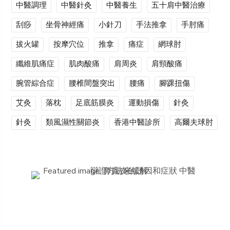
中醫調理
中醫針灸
中醫養生
五十肩中醫治療
刮痧
坐骨神經痛
小針刀
手法推拿
手肘痛
拔火罐
按摩穴位
推拿
痛症
網球肘
纖維肌痛症
肌肉酸痛
肩周炎
肩頸酸痛
腕管綜合症
腰椎間盤突出
腰痛
腳踝扭傷
艾灸
落枕
足底筋膜炎
運動損傷
針灸
針灸
類風濕性關節炎
香港中醫診所
高爾夫球肘