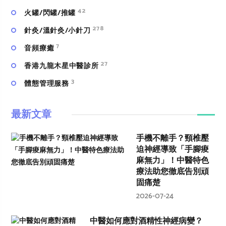
42
火罐/閃罐/推罐
278
針灸/溫針灸/小針刀
7
⾳頻療癒
27
香港九龍木星中醫診所
3
體態管理服務
最新文章
手機不離手？頸椎壓
迫神經導致「手腳痠
麻無力」！中醫特色
療法助您徹底告別頑
固痛楚
2026-07-24
中醫如何應對酒精性神經病變？