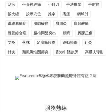
刮痧
坐骨神經痛
小針刀
手法推拿
手肘痛
拔火罐
按摩穴位
推拿
痛症
網球肘
纖維肌痛症
肌肉酸痛
肩周炎
肩頸酸痛
腕管綜合症
腰椎間盤突出
腰痛
腳踝扭傷
艾灸
落枕
足底筋膜炎
運動損傷
針灸
針灸
類風濕性關節炎
香港中醫診所
高爾夫球肘
服務熱線