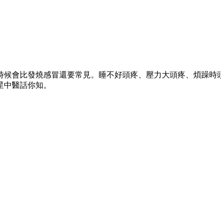
時候會比發燒感冒還要常見。睡不好頭疼、壓力大頭疼、煩躁時
星中醫話你知。