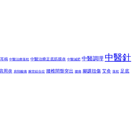
中醫針
中醫調理
耳鳴
中醫治療足底筋膜炎
中醫治療落枕
中醫減肥
肩周炎
腰椎間盤突出
腳踝扭傷
艾灸
足底
肩頸酸痛
腕管綜合症
腰痛
落枕