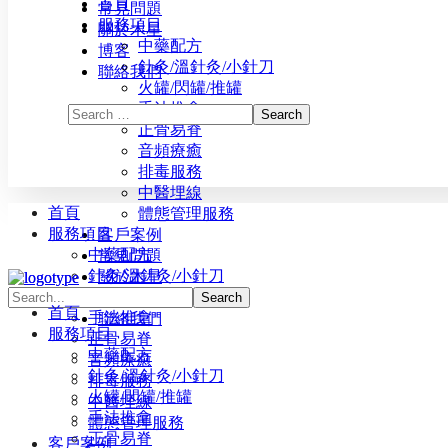
首頁
常見問題
服務項目
關於木星
中藥配方
博客
針灸/溫針灸/小針刀
聯絡我們
火罐/閃罐/推罐
手法推拿
正骨易脊
⾳頻療癒
排毒服務
立即預約
中醫埋線
首頁
體態管理服務
服務項目
客戶案例
中藥配方
常見問題
針灸/溫針灸/小針刀
關於木星
火罐/閃罐/推罐
博客
首頁
手法推拿
聯絡我們
服務項目
正骨易脊
中藥配方
⾳頻療癒
針灸/溫針灸/小針刀
排毒服務
火罐/閃罐/推罐
中醫埋線
手法推拿
體態管理服務
正骨易脊
客戶案例