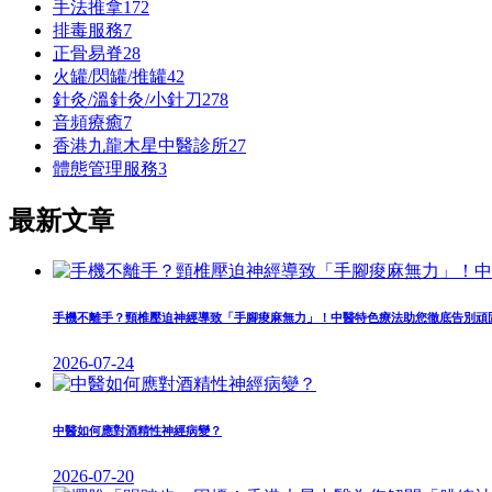
手法推拿
172
排毒服務
7
正骨易脊
28
火罐/閃罐/推罐
42
針灸/溫針灸/小針刀
278
⾳頻療癒
7
香港九龍木星中醫診所
27
體態管理服務
3
最新文章
手機不離手？頸椎壓迫神經導致「手腳痠麻無力」！中醫特色療法助您徹底告別頑
2026-07-24
中醫如何應對酒精性神經病變？
2026-07-20