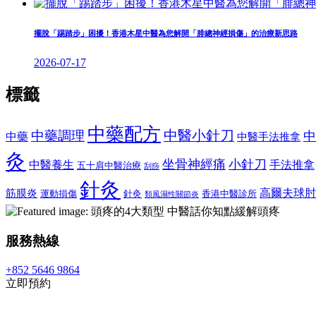
擺脫「踢踏步」困擾！香港木星中醫為您解開「腓總神經損傷」的治療新思路
2026-07-17
標籤
中藥配方
中醫小針刀
中藥調理
中
中藥
中醫手法推拿
灸
坐骨神經痛
小針刀
中醫養生
手法推拿
五十肩中醫治療
刮痧
針灸
高爾夫球肘
筋膜炎
運動損傷
針灸
香港中醫診所
類風濕性關節炎
服務熱線
+852 5646 9864
立即預約