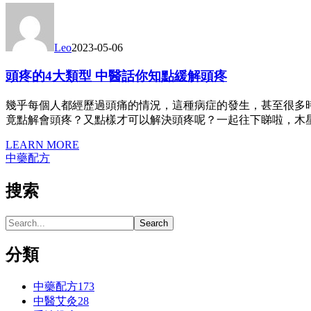
Leo
2023-05-06
頭疼的4大類型 中醫話你知點緩解頭疼
幾乎每個人都經歷過頭痛的情況，這種病症的發生，甚至很多
竟點解會頭疼？又點樣才可以解決頭疼呢？一起往下睇啦，木
LEARN MORE
中藥配方
搜索
分類
中藥配方
173
中醫艾灸
28