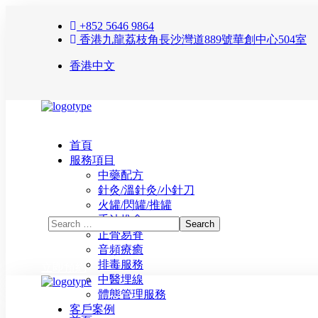
+852 5646 9864
香港九龍荔枝角長沙灣道889號華創中心504室
香港中文
首頁
服務項目
中藥配方
針灸/溫針灸/小針刀
火罐/閃罐/推罐
手法推拿
正骨易脊
⾳頻療癒
排毒服務
立即預約
中醫埋線
體態管理服務
客戶案例