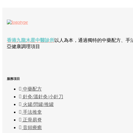
香港九龍木星中醫診所
以人為本，通過獨特的中藥配方、手
亞健康調理項目
服務項目
中藥配方
針灸/溫針灸/小針刀
火罐/閃罐/推罐
手法推拿
正骨易脊
⾳頻療癒