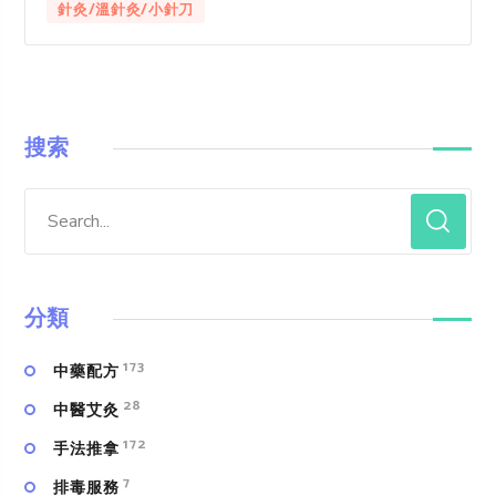
針灸/溫針灸/小針刀
搜索
分類
173
中藥配方
28
中醫艾灸
172
手法推拿
7
排毒服務