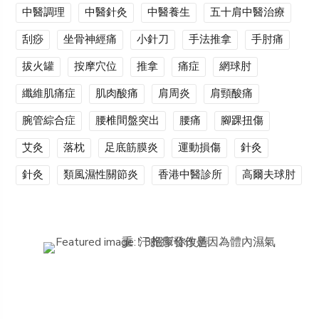
中醫調理
中醫針灸
中醫養生
五十肩中醫治療
刮痧
坐骨神經痛
小針刀
手法推拿
手肘痛
拔火罐
按摩穴位
推拿
痛症
網球肘
纖維肌痛症
肌肉酸痛
肩周炎
肩頸酸痛
腕管綜合症
腰椎間盤突出
腰痛
腳踝扭傷
艾灸
落枕
足底筋膜炎
運動損傷
針灸
針灸
類風濕性關節炎
香港中醫診所
高爾夫球肘