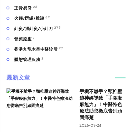
28
正骨易脊
42
火罐/閃罐/推罐
278
針灸/溫針灸/小針刀
7
⾳頻療癒
27
香港九龍木星中醫診所
3
體態管理服務
最新文章
手機不離手？頸椎壓
迫神經導致「手腳痠
麻無力」！中醫特色
療法助您徹底告別頑
固痛楚
2026-07-24