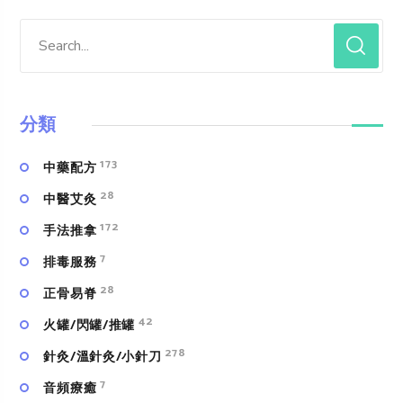
分類
173
中藥配方
28
中醫艾灸
172
手法推拿
7
排毒服務
28
正骨易脊
42
火罐/閃罐/推罐
278
針灸/溫針灸/小針刀
7
⾳頻療癒