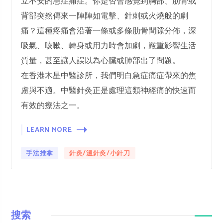
立不安的急症痛症。你是否曾感覺到胸部、肋骨或
背部突然傳來一陣陣如電擊、針刺或火燒般的劇
痛？這種疼痛會沿著一條或多條肋骨間隙分佈，深
吸氣、咳嗽、轉身或用力時會加劇，嚴重影響生活
質量，甚至讓人誤以為心臟或肺部出了問題。
在香港木星中醫診所，我們明白急症痛症帶來的焦
慮與不適。中醫針灸正是處理這類神經痛的快速而
有效的療法之一。
LEARN MORE
手法推拿
針灸/溫針灸/小針刀
搜索