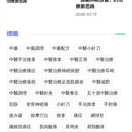
「腓總神經損傷」的治
療新思路
2026-07-17
標籤
中藥
中藥調理
中藥配方
中醫小針刀
中醫手法推拿
中醫推拿
中醫正骨
中醫治療
中醫治療痛症
中醫治療神經病變
中醫治療耳鳴
中醫治療落枕
中醫治療足底筋膜炎
中醫減肥
中醫調理
中醫針灸
中醫養生
五十肩中醫治療
刮痧
坐骨神經痛
小針刀
手法推拿
手肘痛
拔火罐
按摩穴位
推拿
痛症
網球肘
纖維肌痛症
肌肉酸痛
肩周炎
肩頸酸痛