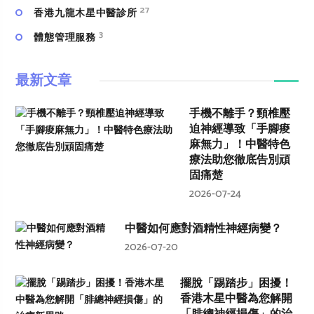
27
香港九龍木星中醫診所
3
體態管理服務
最新文章
手機不離手？頸椎壓
迫神經導致「手腳痠
麻無力」！中醫特色
療法助您徹底告別頑
固痛楚
2026-07-24
中醫如何應對酒精性神經病變？
2026-07-20
擺脫「踢踏步」困擾！
香港木星中醫為您解開