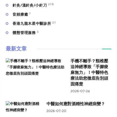
278
針灸/溫針灸/小針刀
7
⾳頻療癒
27
香港九龍木星中醫診所
3
體態管理服務
最新文章
手機不離手？頸椎壓
迫神經導致「手腳痠
麻無力」！中醫特色
療法助您徹底告別頑
固痛楚
2026-07-24
中醫如何應對酒精性神經病變？
2026-07-20