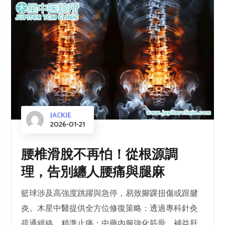
JACKIE
2026-01-21
腰椎滑脫不再怕！從根源調
理，告別纏人腰痛與腿麻
籃球涉及高強度跳躍與急停，易致腳踝扭傷或跟腱
炎。木星中醫提供全方位修復策略：透過專科針灸
疏通經絡、精準止痛；中藥內服強化筋骨、補益肝