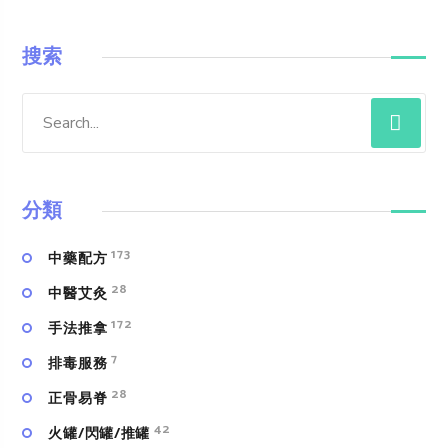
搜索
分類
173
中藥配方
28
中醫艾灸
172
手法推拿
7
排毒服務
28
正骨易脊
42
火罐/閃罐/推罐