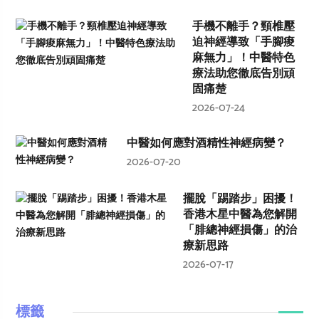
手機不離手？頸椎壓
迫神經導致「手腳痠
麻無力」！中醫特色
療法助您徹底告別頑
固痛楚
2026-07-24
中醫如何應對酒精性神經病變？
2026-07-20
擺脫「踢踏步」困擾！
香港木星中醫為您解開
「腓總神經損傷」的治
療新思路
2026-07-17
標籤