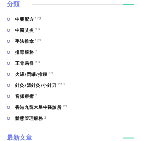
分類
173
中藥配方
28
中醫艾灸
172
手法推拿
7
排毒服務
28
正骨易脊
42
火罐/閃罐/推罐
278
針灸/溫針灸/小針刀
7
⾳頻療癒
27
香港九龍木星中醫診所
3
體態管理服務
最新文章