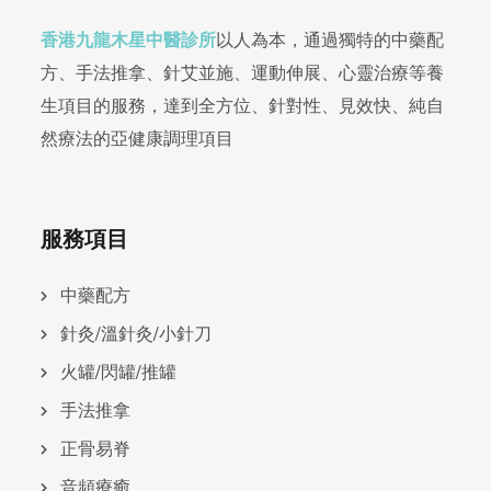
香港九龍木星中醫診所
以人為本，通過獨特的中藥配
方、手法推拿、針艾並施、運動伸展、心靈治療等養
生項目的服務，達到全方位、針對性、見效快、純自
然療法的亞健康調理項目
服務項目
中藥配方
針灸/溫針灸/小針刀
火罐/閃罐/推罐
手法推拿
正骨易脊
⾳頻療癒