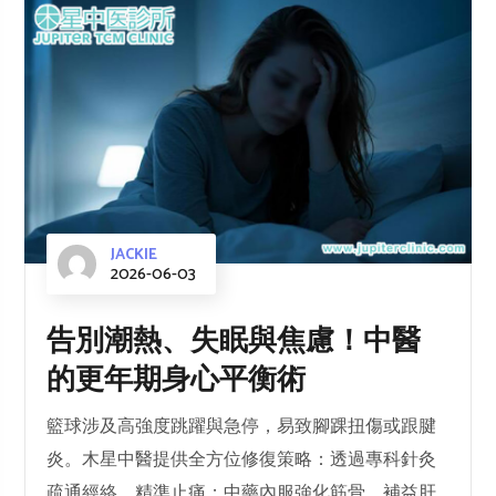
JACKIE
2026-06-03
告別潮熱、失眠與焦慮！中醫
的更年期身心平衡術
籃球涉及高強度跳躍與急停，易致腳踝扭傷或跟腱
炎。木星中醫提供全方位修復策略：透過專科針灸
疏通經絡、精準止痛；中藥內服強化筋骨、補益肝