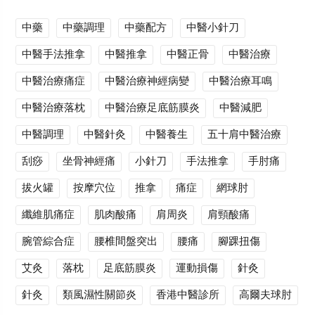
中藥
中藥調理
中藥配方
中醫小針刀
中醫手法推拿
中醫推拿
中醫正骨
中醫治療
中醫治療痛症
中醫治療神經病變
中醫治療耳鳴
中醫治療落枕
中醫治療足底筋膜炎
中醫減肥
中醫調理
中醫針灸
中醫養生
五十肩中醫治療
刮痧
坐骨神經痛
小針刀
手法推拿
手肘痛
拔火罐
按摩穴位
推拿
痛症
網球肘
纖維肌痛症
肌肉酸痛
肩周炎
肩頸酸痛
腕管綜合症
腰椎間盤突出
腰痛
腳踝扭傷
艾灸
落枕
足底筋膜炎
運動損傷
針灸
針灸
類風濕性關節炎
香港中醫診所
高爾夫球肘