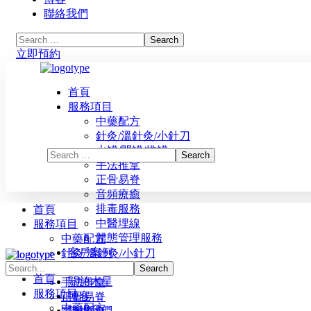
聯絡我們
立即預約
首頁
服務項目
中藥配方
針灸/溫針灸/小針刀
火罐/閃罐/推罐
手法推拿
正骨易脊
立即預約
⾳頻療癒
排毒服務
首頁
中醫埋線
服務項目
體態管理服務
中藥配方
客戶案例
針灸/溫針灸/小針刀
常見問題
火罐/閃罐/推罐
首頁
關於木星
手法推拿
服務項目
博客
正骨易脊
中藥配方
聯絡我們