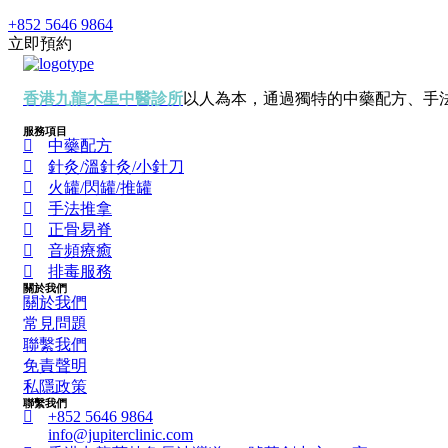
+852 5646 9864
立即預約
香港九龍木星中醫診所
以人為本，通過獨特的中藥配方、手
服務項目
中藥配方
針灸/溫針灸/小針刀
火罐/閃罐/推罐
手法推拿
正骨易脊
⾳頻療癒
排毒服務
關於我們
關於我們
常見問題
聯繫我們
免責聲明
私隱政策
聯繫我們
+852 5646 9864
info@jupiterclinic.com