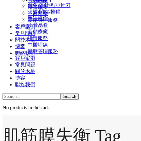
⾳頻療癒
針灸/溫針灸/小針刀
排毒服務
火罐/閃罐/推罐
中醫埋線
手法推拿
體態管理服務
正骨易脊
客戶案例
⾳頻療癒
常見問題
排毒服務
關於木星
中醫埋線
博客
體態管理服務
聯絡我們
客戶案例
常見問題
關於木星
博客
聯絡我們
No products in the cart.
肌筋膜失衡 Tag