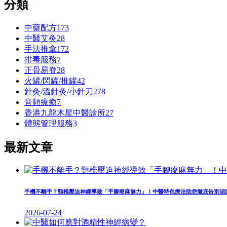
分類
中藥配方
173
中醫艾灸
28
手法推拿
172
排毒服務
7
正骨易脊
28
火罐/閃罐/推罐
42
針灸/溫針灸/小針刀
278
⾳頻療癒
7
香港九龍木星中醫診所
27
體態管理服務
3
最新文章
手機不離手？頸椎壓迫神經導致「手腳痠麻無力」！中醫特色療法助您徹底告別頑
2026-07-24