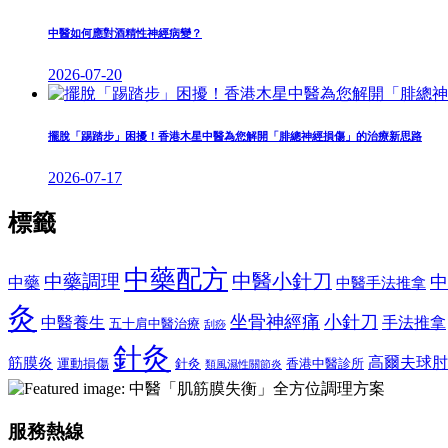
中醫如何應對酒精性神經病變？
2026-07-20
擺脫「踢踏步」困擾！香港木星中醫為您解開「腓總神經損傷」的治療新思路
2026-07-17
標籤
中藥配方
中醫小針刀
中藥調理
中
中藥
中醫手法推拿
灸
坐骨神經痛
小針刀
中醫養生
手法推拿
五十肩中醫治療
刮痧
針灸
高爾夫球肘
筋膜炎
運動損傷
針灸
香港中醫診所
類風濕性關節炎
服務熱線