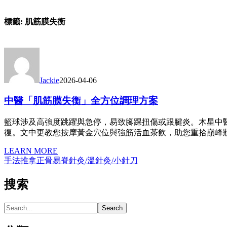
標籤:
肌筋膜失衡
Jackie
2026-04-06
中醫「肌筋膜失衡」全方位調理方案
籃球涉及高強度跳躍與急停，易致腳踝扭傷或跟腱炎。木星中
復。文中更教您按摩黃金穴位與強筋活血茶飲，助您重拾巔峰
LEARN MORE
手法推拿
正骨易脊
針灸/溫針灸/小針刀
搜索