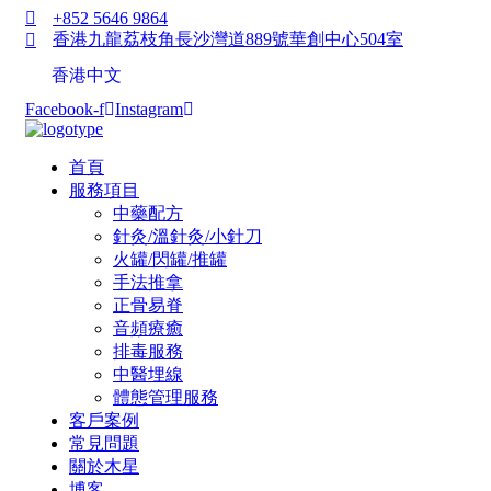
+852 5646 9864
香港九龍荔枝角長沙灣道889號華創中心504室
香港中文
Facebook-f
Instagram
首頁
服務項目
中藥配方
針灸/溫針灸/小針刀
火罐/閃罐/推罐
手法推拿
正骨易脊
⾳頻療癒
排毒服務
中醫埋線
體態管理服務
客戶案例
常見問題
關於木星
博客