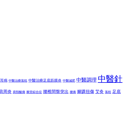
中醫針
中醫調理
耳鳴
中醫治療足底筋膜炎
中醫治療落枕
中醫減肥
肩周炎
腰椎間盤突出
腳踝扭傷
艾灸
足底
肩頸酸痛
腕管綜合症
腰痛
落枕