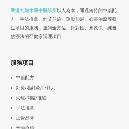
香港九龍木星中醫診所
以人為本，通過獨特的中藥配
方、手法推拿、針艾並施、運動伸展、心靈治療等養
生項目的服務，達到全方位、針對性、見效快、純自
然療法的亞健康調理項目
服務項目
中藥配方
針灸/溫針灸/小針刀
火罐/閃罐/推罐
手法推拿
正骨易脊
⾳頻療癒