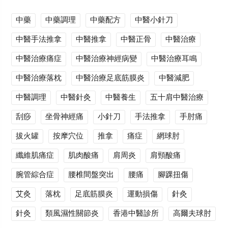
中藥
中藥調理
中藥配方
中醫小針刀
中醫手法推拿
中醫推拿
中醫正骨
中醫治療
中醫治療痛症
中醫治療神經病變
中醫治療耳鳴
中醫治療落枕
中醫治療足底筋膜炎
中醫減肥
中醫調理
中醫針灸
中醫養生
五十肩中醫治療
刮痧
坐骨神經痛
小針刀
手法推拿
手肘痛
拔火罐
按摩穴位
推拿
痛症
網球肘
纖維肌痛症
肌肉酸痛
肩周炎
肩頸酸痛
腕管綜合症
腰椎間盤突出
腰痛
腳踝扭傷
艾灸
落枕
足底筋膜炎
運動損傷
針灸
針灸
類風濕性關節炎
香港中醫診所
高爾夫球肘