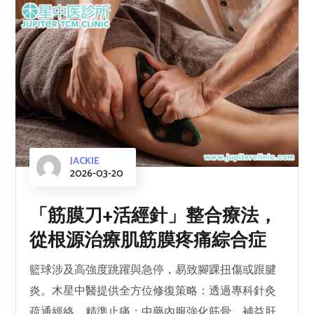
JACKIE
2026-03-20
「筋膜刀+活經針」整合療法，
從根源治療肌筋膜疼痛綜合症
籃球涉及高強度跳躍與急停，易致腳踝扭傷或跟腱
炎。木星中醫提供全方位修復策略：透過專科針灸
疏通經絡、精準止痛；中藥內服強化筋骨、補益肝