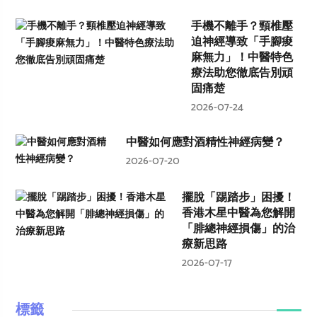
手機不離手？頸椎壓
迫神經導致「手腳痠
麻無力」！中醫特色
療法助您徹底告別頑
固痛楚
2026-07-24
中醫如何應對酒精性神經病變？
2026-07-20
擺脫「踢踏步」困擾！
香港木星中醫為您解開
「腓總神經損傷」的治
療新思路
2026-07-17
標籤