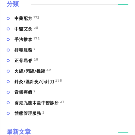
分類
173
中藥配方
28
中醫艾灸
172
手法推拿
7
排毒服務
28
正骨易脊
42
火罐/閃罐/推罐
278
針灸/溫針灸/小針刀
7
⾳頻療癒
27
香港九龍木星中醫診所
3
體態管理服務
最新文章