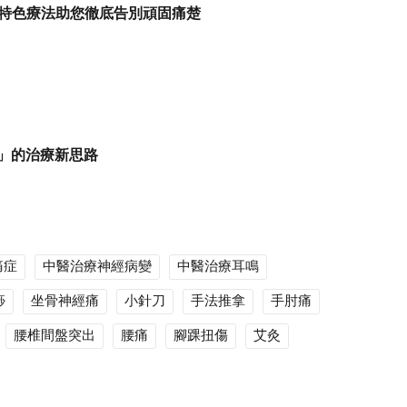
特色療法助您徹底告別頑固痛楚
」的治療新思路
痛症
中醫治療神經病變
中醫治療耳鳴
痧
坐骨神經痛
小針刀
手法推拿
手肘痛
腰椎間盤突出
腰痛
腳踝扭傷
艾灸