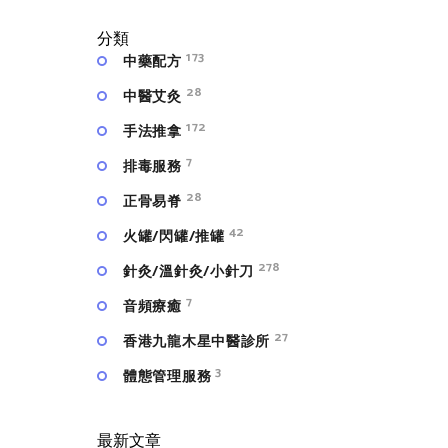
分類
173
中藥配方
28
中醫艾灸
172
手法推拿
7
排毒服務
28
正骨易脊
42
火罐/閃罐/推罐
278
針灸/溫針灸/小針刀
7
⾳頻療癒
27
香港九龍木星中醫診所
3
體態管理服務
最新文章