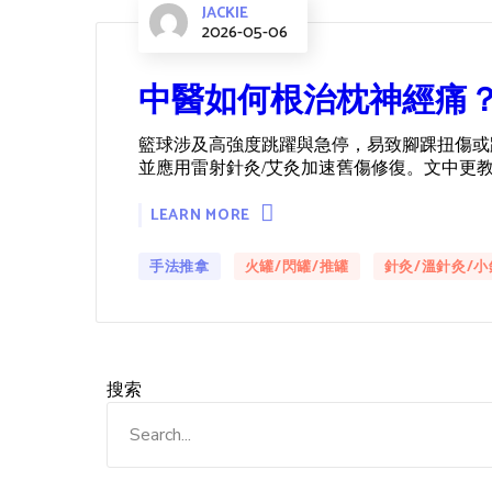
JACKIE
2026-05-06
中醫如何根治枕神經痛
籃球涉及高強度跳躍與急停，易致腳踝扭傷或
並應用雷射針灸/艾灸加速舊傷修復。文中更
LEARN MORE
手法推拿
火罐/閃罐/推罐
針灸/溫針灸/小
搜索