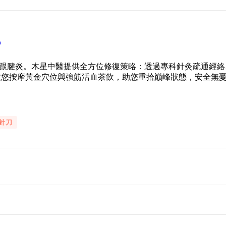
？
跟腱炎。木星中醫提供全方位修復策略：透過專科針灸疏通經絡
教您按摩黃金穴位與強筋活血茶飲，助您重拾巔峰狀態，安全無
針刀