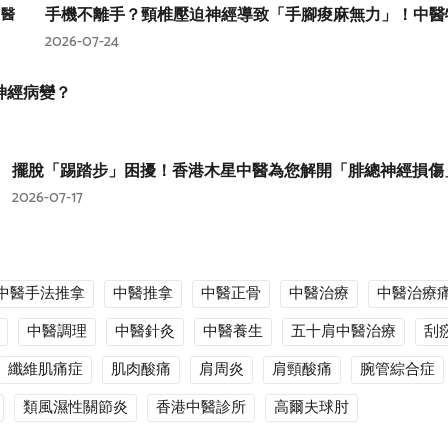
手機不離手？頸椎壓迫神經導致「手腳痠麻無力」！中醫
2026-07-24
神經病變？
擺脫「踢踏步」困擾！香港木星中醫為您解開「腓總神經損傷
2026-07-17
中醫手法推拿
中醫推拿
中醫正骨
中醫治療
中醫治療
中醫調理
中醫針灸
中醫養生
五十肩中醫治療
刮
纖維肌痛症
肌肉酸痛
肩周炎
肩頸酸痛
腕管綜合症
類風濕性關節炎
香港中醫診所
高爾夫球肘