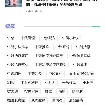
開「腓總神經損傷」的治療新思路
2026-07-17
標籤
中藥
中藥調理
中藥配方
中醫小針刀
中醫手法推拿
中醫推拿
中醫正骨
中醫治療
中醫治療痛症
中醫治療神經病變
中醫治療耳鳴
中醫治療落枕
中醫治療足底筋膜炎
中醫減肥
中醫調理
中醫針灸
中醫養生
五十肩中醫治療
刮痧
坐骨神經痛
小針刀
手法推拿
手肘痛
拔火罐
按摩穴位
推拿
痛症
網球肘
纖維肌痛症
肌肉酸痛
肩周炎
肩頸酸痛