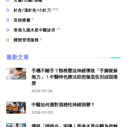
火罐/閃罐/推罐
278
針灸/溫針灸/小針刀
7
⾳頻療癒
27
香港九龍木星中醫診所
3
體態管理服務
最新文章
手機不離手？頸椎壓迫神經導致「手腳痠麻
無力」！中醫特色療法助您徹底告別頑固痛
楚
2026-07-24
中醫如何應對酒精性神經病變？
2026-07-20
擺脫「踢踏步」困擾！香港木星中醫為您解