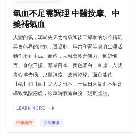
氣血不足需調理 中醫按摩、中
藥補氣血
人體的氣，源於先天之精氣和後天攝取的水谷精氣
與自然界的清氣，通過肺、脾胃和腎等臟腑生理活
動作用而生成。氣虛，人就會疲乏無力、氣短懶
言、食欲不振、頭暈目眩、面色蒼白；血虛，人就
會心悸失眠、形體消瘦、皮膚乾燥、面色萎黃。
【氣】和【血】是人之根本，一旦日久氣血不足會
導致氣陰兩虛，嚴重時氣隨血脫，陽氣虛脫。
LEARN MORE
中藥配方
手法推拿