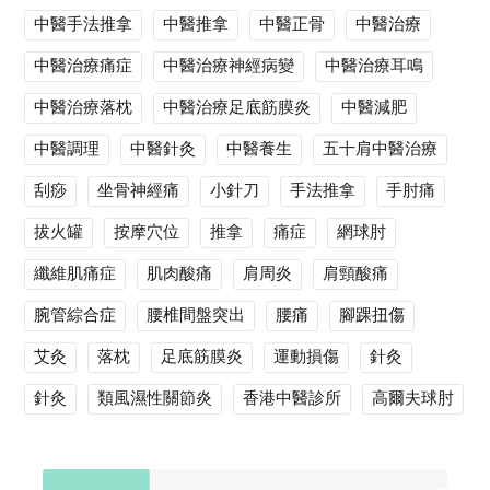
中醫手法推拿
中醫推拿
中醫正骨
中醫治療
中醫治療痛症
中醫治療神經病變
中醫治療耳鳴
中醫治療落枕
中醫治療足底筋膜炎
中醫減肥
中醫調理
中醫針灸
中醫養生
五十肩中醫治療
刮痧
坐骨神經痛
小針刀
手法推拿
手肘痛
拔火罐
按摩穴位
推拿
痛症
網球肘
纖維肌痛症
肌肉酸痛
肩周炎
肩頸酸痛
腕管綜合症
腰椎間盤突出
腰痛
腳踝扭傷
艾灸
落枕
足底筋膜炎
運動損傷
針灸
針灸
類風濕性關節炎
香港中醫診所
高爾夫球肘