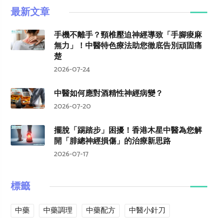
最新文章
手機不離手？頸椎壓迫神經導致「手腳痠麻
無力」！中醫特色療法助您徹底告別頑固痛
楚
2026-07-24
中醫如何應對酒精性神經病變？
2026-07-20
擺脫「踢踏步」困擾！香港木星中醫為您解
開「腓總神經損傷」的治療新思路
2026-07-17
標籤
中藥
中藥調理
中藥配方
中醫小針刀