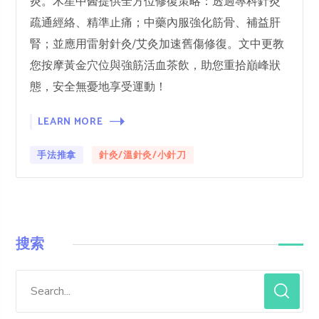
炎。木星中醫提供全方位修復策略：透過專科針灸
疏通經絡、精準止痛；中藥內服強化筋骨、補益肝
腎；並應用雷射針灸/艾灸加速舊傷修復。文中更教
您按摩黃金穴位與強筋活血茶飲，助您重拾巔峰狀
態，安全無憂地享受運動！
LEARN MORE
手法推拿
針灸/溫針灸/小針刀
搜索