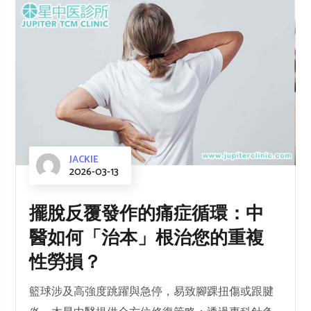
JACKIE
2026-03-13
擺脫反覆發作的痛症循環：中
醫如何「治本」根治您的重複
性勞損？
籃球涉及高強度跳躍與急停，易致腳踝扭傷或跟腱