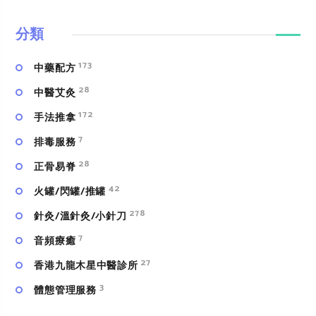
分類
173
中藥配方
28
中醫艾灸
172
手法推拿
7
排毒服務
28
正骨易脊
42
火罐/閃罐/推罐
278
針灸/溫針灸/小針刀
7
⾳頻療癒
27
香港九龍木星中醫診所
3
體態管理服務