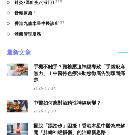
278
針灸/溫針灸/小針刀
7
⾳頻療癒
27
香港九龍木星中醫診所
3
體態管理服務
最新文章
手機不離手？頸椎壓迫神經導致「手腳痠麻
無力」！中醫特色療法助您徹底告別頑固痛
楚
2026-07-24
中醫如何應對酒精性神經病變？
2026-07-20
擺脫「踢踏步」困擾！香港木星中醫為您解
開「腓總神經損傷」的治療新思路