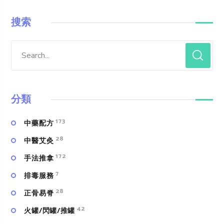
搜索
分類
173
中藥配方
28
中醫艾灸
172
手法推拿
7
排毒服務
28
正骨易脊
42
火罐/閃罐/推罐