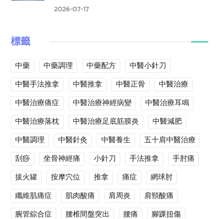
2026-07-17
標籤
中藥
中藥調理
中藥配方
中醫小針刀
中醫手法推拿
中醫推拿
中醫正骨
中醫治療
中醫治療痛症
中醫治療神經病變
中醫治療耳鳴
中醫治療落枕
中醫治療足底筋膜炎
中醫減肥
中醫調理
中醫針灸
中醫養生
五十肩中醫治療
刮痧
坐骨神經痛
小針刀
手法推拿
手肘痛
拔火罐
按摩穴位
推拿
痛症
網球肘
纖維肌痛症
肌肉酸痛
肩周炎
肩頸酸痛
腕管綜合症
腰椎間盤突出
腰痛
腳踝扭傷