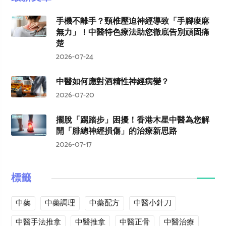
手機不離手？頸椎壓迫神經導致「手腳痠麻
無力」！中醫特色療法助您徹底告別頑固痛
楚
2026-07-24
中醫如何應對酒精性神經病變？
2026-07-20
擺脫「踢踏步」困擾！香港木星中醫為您解
開「腓總神經損傷」的治療新思路
2026-07-17
標籤
中藥
中藥調理
中藥配方
中醫小針刀
中醫手法推拿
中醫推拿
中醫正骨
中醫治療