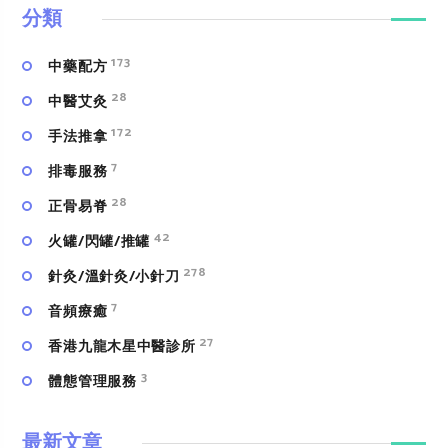
分類
173
中藥配方
28
中醫艾灸
172
手法推拿
7
排毒服務
28
正骨易脊
42
火罐/閃罐/推罐
278
針灸/溫針灸/小針刀
7
⾳頻療癒
27
香港九龍木星中醫診所
3
體態管理服務
最新文章