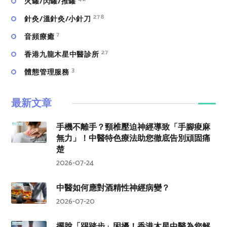
火罐/閃罐/推罐
278
針灸/溫針灸/小針刀
7
⾳頻療癒
27
香港九龍木星中醫診所
3
體態管理服務
最新文章
手機不離手？頸椎壓迫神經導致「手腳痠麻
無力」！中醫特色療法助您徹底告別頑固痛
楚
2026-07-24
中醫如何應對酒精性神經病變？
2026-07-20
擺脫「踢踏步」困擾！香港木星中醫為您解