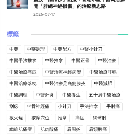
開「腓總神經損傷」的治療新思路
2026-07-17
標籤
中藥
中藥調理
中藥配方
中醫小針刀
中醫手法推拿
中醫推拿
中醫正骨
中醫治療
中醫治療痛症
中醫治療神經病變
中醫治療耳鳴
中醫治療落枕
中醫治療足底筋膜炎
中醫減肥
中醫調理
中醫針灸
中醫養生
五十肩中醫治療
刮痧
坐骨神經痛
小針刀
手法推拿
手肘痛
拔火罐
按摩穴位
推拿
痛症
網球肘
纖維肌痛症
肌肉酸痛
肩周炎
肩頸酸痛