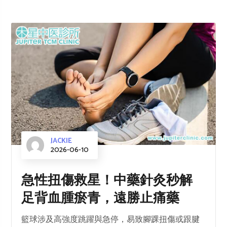
JACKIE
2026-06-10
急性扭傷救星！中藥針灸秒解
足背血腫瘀青，遠勝止痛藥
籃球涉及高強度跳躍與急停，易致腳踝扭傷或跟腱