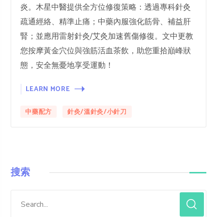
炎。木星中醫提供全方位修復策略：透過專科針灸
疏通經絡、精準止痛；中藥內服強化筋骨、補益肝
腎；並應用雷射針灸/艾灸加速舊傷修復。文中更教
您按摩黃金穴位與強筋活血茶飲，助您重拾巔峰狀
態，安全無憂地享受運動！
LEARN MORE
中藥配方
針灸/溫針灸/小針刀
搜索