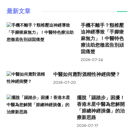
最新文章
手機不離手？頸椎壓
迫神經導致「手腳痠
麻無力」！中醫特色
療法助您徹底告別頑
固痛楚
2026-07-24
中醫如何應對酒精性神經病變？
2026-07-20
擺脫「踢踏步」困擾！
香港木星中醫為您解開
「腓總神經損傷」的治
療新思路
2026-07-17