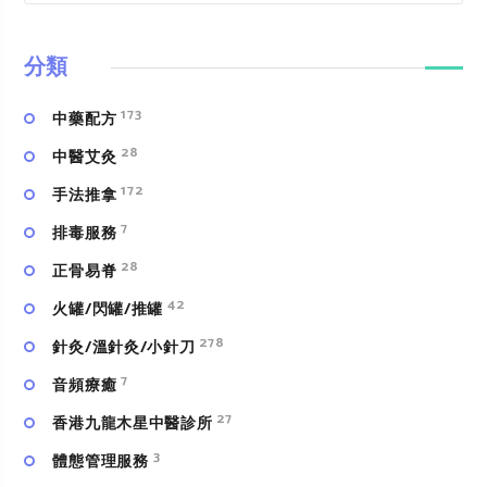
分類
173
中藥配方
28
中醫艾灸
172
手法推拿
7
排毒服務
28
正骨易脊
42
火罐/閃罐/推罐
278
針灸/溫針灸/小針刀
7
⾳頻療癒
27
香港九龍木星中醫診所
3
體態管理服務