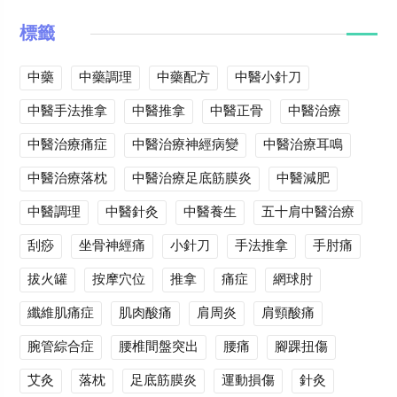
標籤
中藥
中藥調理
中藥配方
中醫小針刀
中醫手法推拿
中醫推拿
中醫正骨
中醫治療
中醫治療痛症
中醫治療神經病變
中醫治療耳鳴
中醫治療落枕
中醫治療足底筋膜炎
中醫減肥
中醫調理
中醫針灸
中醫養生
五十肩中醫治療
刮痧
坐骨神經痛
小針刀
手法推拿
手肘痛
拔火罐
按摩穴位
推拿
痛症
網球肘
纖維肌痛症
肌肉酸痛
肩周炎
肩頸酸痛
腕管綜合症
腰椎間盤突出
腰痛
腳踝扭傷
艾灸
落枕
足底筋膜炎
運動損傷
針灸