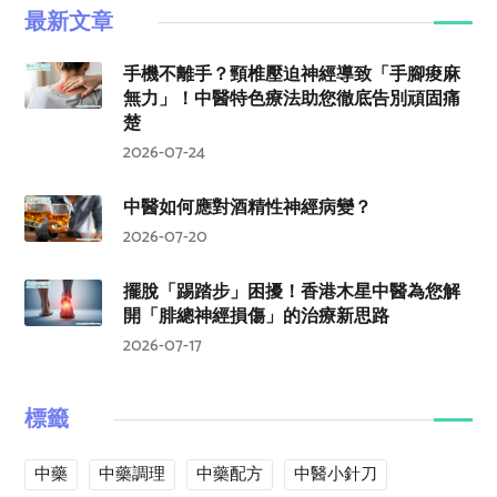
最新文章
手機不離手？頸椎壓迫神經導致「手腳痠麻
無力」！中醫特色療法助您徹底告別頑固痛
楚
2026-07-24
中醫如何應對酒精性神經病變？
2026-07-20
擺脫「踢踏步」困擾！香港木星中醫為您解
開「腓總神經損傷」的治療新思路
2026-07-17
標籤
中藥
中藥調理
中藥配方
中醫小針刀