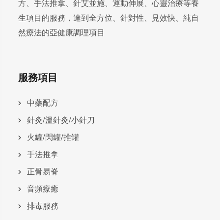
方、手法推拿、針艾並施、運動伸展、心靈治療等養
生項目的服務，達到全方位、針對性、見效快、純自
然療法的亞健康調理項目
服務項目
中藥配方
針灸/溫針灸/小針刀
火罐/閃罐/推罐
手法推拿
正骨易脊
⾳頻療癒
排毒服務