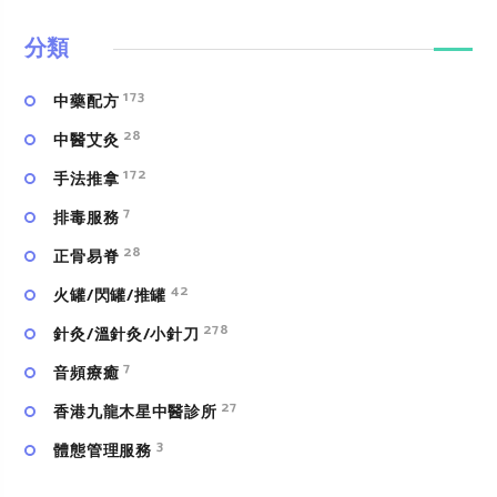
分類
173
中藥配方
28
中醫艾灸
172
手法推拿
7
排毒服務
28
正骨易脊
42
火罐/閃罐/推罐
278
針灸/溫針灸/小針刀
7
⾳頻療癒
27
香港九龍木星中醫診所
3
體態管理服務