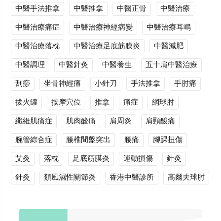
中醫手法推拿
中醫推拿
中醫正骨
中醫治療
中醫治療痛症
中醫治療神經病變
中醫治療耳鳴
中醫治療落枕
中醫治療足底筋膜炎
中醫減肥
中醫調理
中醫針灸
中醫養生
五十肩中醫治療
刮痧
坐骨神經痛
小針刀
手法推拿
手肘痛
拔火罐
按摩穴位
推拿
痛症
網球肘
纖維肌痛症
肌肉酸痛
肩周炎
肩頸酸痛
腕管綜合症
腰椎間盤突出
腰痛
腳踝扭傷
艾灸
落枕
足底筋膜炎
運動損傷
針灸
針灸
類風濕性關節炎
香港中醫診所
高爾夫球肘