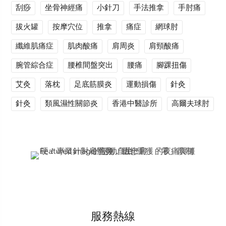
刮痧
坐骨神經痛
小針刀
手法推拿
手肘痛
拔火罐
按摩穴位
推拿
痛症
網球肘
纖維肌痛症
肌肉酸痛
肩周炎
肩頸酸痛
腕管綜合症
腰椎間盤突出
腰痛
腳踝扭傷
艾灸
落枕
足底筋膜炎
運動損傷
針灸
針灸
類風濕性關節炎
香港中醫診所
高爾夫球肘
服務熱線