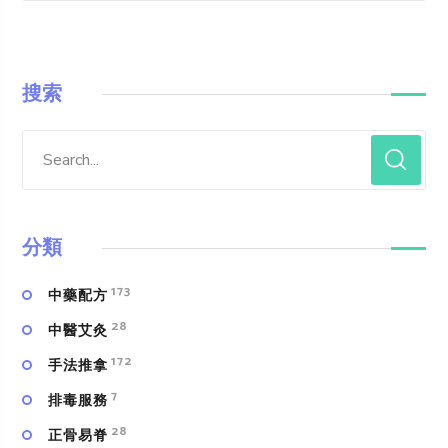
搜索
分類
173
中藥配方
28
中醫艾灸
172
手法推拿
7
排毒服務
28
正骨易脊