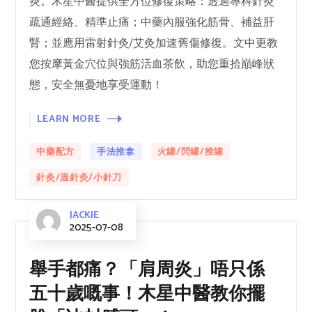
炎。木星中醫提供全方位修復策略：透過專科針灸
疏通經絡、精準止痛；中藥內服強化筋骨、補益肝
腎；並應用雷射針灸/艾灸加速舊傷修復。文中更教
您按摩黃金穴位與強筋活血茶飲，助您重拾巔峰狀
態，安全無憂地享受運動！
LEARN MORE
中藥配方
手法推拿
火罐/閃罐/推罐
針灸/溫針灸/小針刀
JACKIE
2025-07-08
舉手都痛？「肩周炎」唔只係
五十歲嘅事！木星中醫教你擺