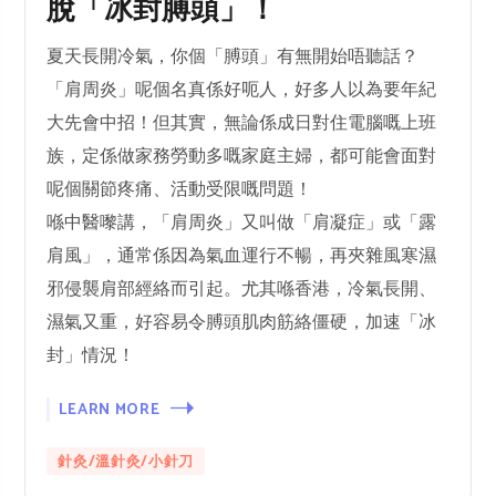
脫「冰封膊頭」！
夏天長開冷氣，你個「膊頭」有無開始唔聽話？
「肩周炎」呢個名真係好呃人，好多人以為要年紀
大先會中招！但其實，無論係成日對住電腦嘅上班
族，定係做家務勞動多嘅家庭主婦，都可能會面對
呢個關節疼痛、活動受限嘅問題！
喺中醫嚟講，「肩周炎」又叫做「肩凝症」或「露
肩風」，通常係因為氣血運行不暢，再夾雜風寒濕
邪侵襲肩部經絡而引起。尤其喺香港，冷氣長開、
濕氣又重，好容易令膊頭肌肉筋絡僵硬，加速「冰
封」情況！
LEARN MORE
針灸/溫針灸/小針刀