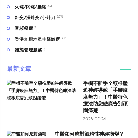
42
火罐/閃罐/推罐
278
針灸/溫針灸/小針刀
7
⾳頻療癒
27
香港九龍木星中醫診所
3
體態管理服務
最新文章
手機不離手？頸椎壓
迫神經導致「手腳痠
麻無力」！中醫特色
療法助您徹底告別頑
固痛楚
2026-07-24
中醫如何應對酒精性神經病變？