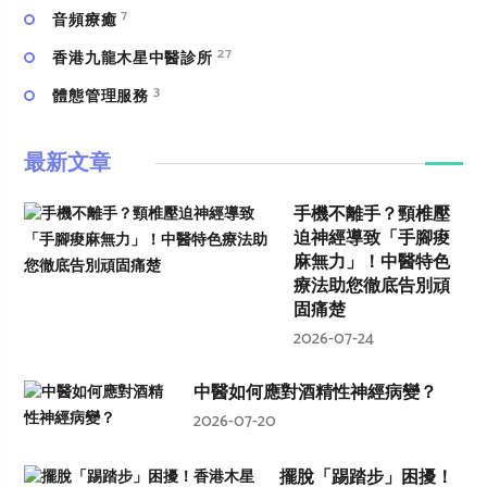
7
⾳頻療癒
27
香港九龍木星中醫診所
3
體態管理服務
最新文章
手機不離手？頸椎壓
迫神經導致「手腳痠
麻無力」！中醫特色
療法助您徹底告別頑
固痛楚
2026-07-24
中醫如何應對酒精性神經病變？
2026-07-20
擺脫「踢踏步」困擾！