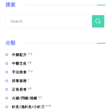
搜索
分類
173
中藥配方
28
中醫艾灸
172
手法推拿
7
排毒服務
28
正骨易脊
42
火罐/閃罐/推罐
278
針灸/溫針灸/小針刀