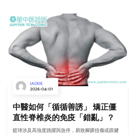
JACKIE
2026-04-01
中醫如何「循循善誘」 矯正僵
直性脊椎炎的免疫「錯亂」？
籃球涉及高強度跳躍與急停，易致腳踝扭傷或跟腱