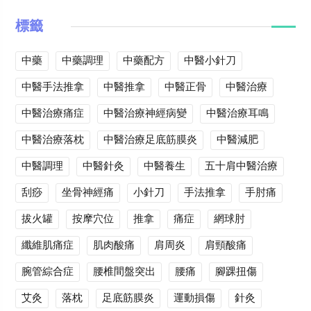
標籤
中藥
中藥調理
中藥配方
中醫小針刀
中醫手法推拿
中醫推拿
中醫正骨
中醫治療
中醫治療痛症
中醫治療神經病變
中醫治療耳鳴
中醫治療落枕
中醫治療足底筋膜炎
中醫減肥
中醫調理
中醫針灸
中醫養生
五十肩中醫治療
刮痧
坐骨神經痛
小針刀
手法推拿
手肘痛
拔火罐
按摩穴位
推拿
痛症
網球肘
纖維肌痛症
肌肉酸痛
肩周炎
肩頸酸痛
腕管綜合症
腰椎間盤突出
腰痛
腳踝扭傷
艾灸
落枕
足底筋膜炎
運動損傷
針灸