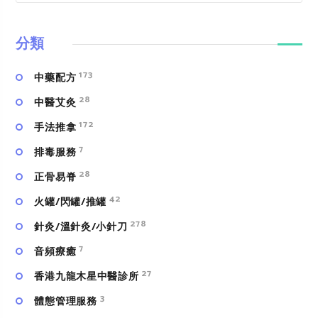
分類
173
中藥配方
28
中醫艾灸
172
手法推拿
7
排毒服務
28
正骨易脊
42
火罐/閃罐/推罐
278
針灸/溫針灸/小針刀
7
⾳頻療癒
27
香港九龍木星中醫診所
3
體態管理服務