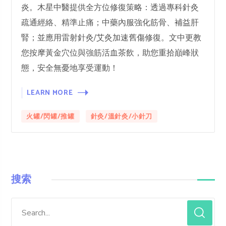
炎。木星中醫提供全方位修復策略：透過專科針灸
疏通經絡、精準止痛；中藥內服強化筋骨、補益肝
腎；並應用雷射針灸/艾灸加速舊傷修復。文中更教
您按摩黃金穴位與強筋活血茶飲，助您重拾巔峰狀
態，安全無憂地享受運動！
LEARN MORE
火罐/閃罐/推罐
針灸/溫針灸/小針刀
搜索