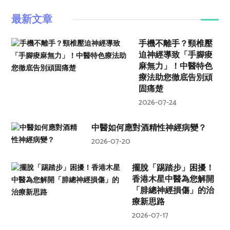
最新文章
手機不離手？頸椎壓
迫神經導致「手腳痠
麻無力」！中醫特色
療法助您徹底告別頑
固痛楚
2026-07-24
中醫如何應對酒精性神經病變？
2026-07-20
擺脫「踢踏步」困擾！
香港木星中醫為您解開
「腓總神經損傷」的治
療新思路
2026-07-17