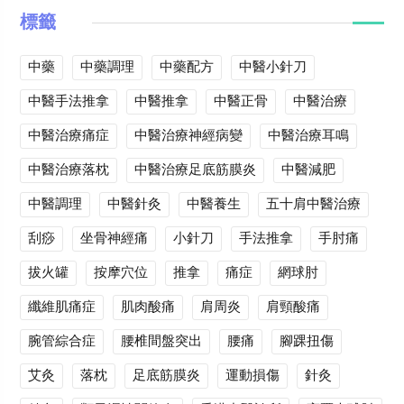
標籤
中藥
中藥調理
中藥配方
中醫小針刀
中醫手法推拿
中醫推拿
中醫正骨
中醫治療
中醫治療痛症
中醫治療神經病變
中醫治療耳鳴
中醫治療落枕
中醫治療足底筋膜炎
中醫減肥
中醫調理
中醫針灸
中醫養生
五十肩中醫治療
刮痧
坐骨神經痛
小針刀
手法推拿
手肘痛
拔火罐
按摩穴位
推拿
痛症
網球肘
纖維肌痛症
肌肉酸痛
肩周炎
肩頸酸痛
腕管綜合症
腰椎間盤突出
腰痛
腳踝扭傷
艾灸
落枕
足底筋膜炎
運動損傷
針灸