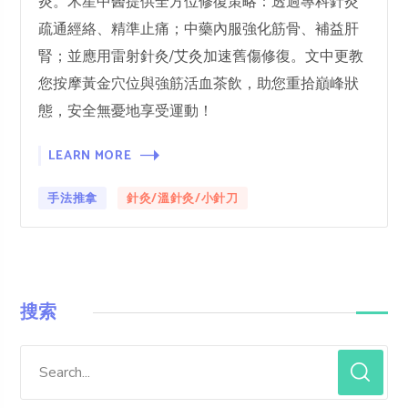
炎。木星中醫提供全方位修復策略：透過專科針灸
疏通經絡、精準止痛；中藥內服強化筋骨、補益肝
腎；並應用雷射針灸/艾灸加速舊傷修復。文中更教
您按摩黃金穴位與強筋活血茶飲，助您重拾巔峰狀
態，安全無憂地享受運動！
LEARN MORE
手法推拿
針灸/溫針灸/小針刀
搜索