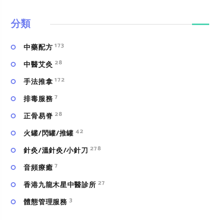
分類
173
中藥配方
28
中醫艾灸
172
手法推拿
7
排毒服務
28
正骨易脊
42
火罐/閃罐/推罐
278
針灸/溫針灸/小針刀
7
⾳頻療癒
27
香港九龍木星中醫診所
3
體態管理服務