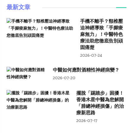
最新文章
手機不離手？頸椎壓
迫神經導致「手腳痠
麻無力」！中醫特色
療法助您徹底告別頑
固痛楚
2026-07-24
中醫如何應對酒精性神經病變？
2026-07-20
擺脫「踢踏步」困擾！
香港木星中醫為您解開
「腓總神經損傷」的治
療新思路
2026-07-17