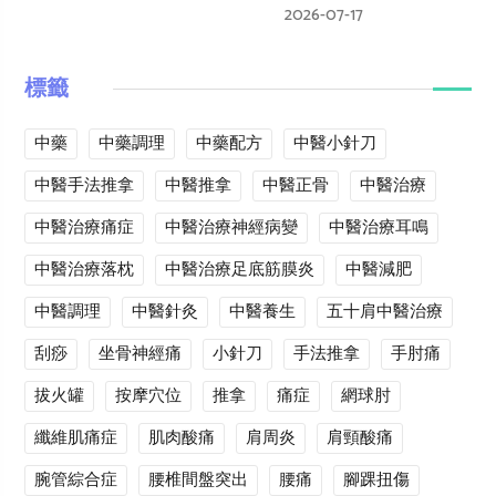
2026-07-17
標籤
中藥
中藥調理
中藥配方
中醫小針刀
中醫手法推拿
中醫推拿
中醫正骨
中醫治療
中醫治療痛症
中醫治療神經病變
中醫治療耳鳴
中醫治療落枕
中醫治療足底筋膜炎
中醫減肥
中醫調理
中醫針灸
中醫養生
五十肩中醫治療
刮痧
坐骨神經痛
小針刀
手法推拿
手肘痛
拔火罐
按摩穴位
推拿
痛症
網球肘
纖維肌痛症
肌肉酸痛
肩周炎
肩頸酸痛
腕管綜合症
腰椎間盤突出
腰痛
腳踝扭傷