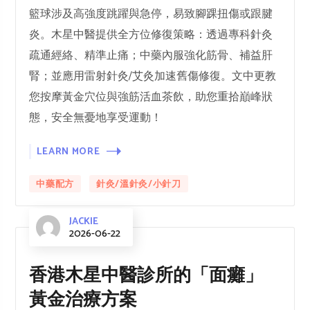
籃球涉及高強度跳躍與急停，易致腳踝扭傷或跟腱
炎。木星中醫提供全方位修復策略：透過專科針灸
疏通經絡、精準止痛；中藥內服強化筋骨、補益肝
腎；並應用雷射針灸/艾灸加速舊傷修復。文中更教
您按摩黃金穴位與強筋活血茶飲，助您重拾巔峰狀
態，安全無憂地享受運動！
LEARN MORE
中藥配方
針灸/溫針灸/小針刀
JACKIE
2026-06-22
香港木星中醫診所的「面癱」
黃金治療方案