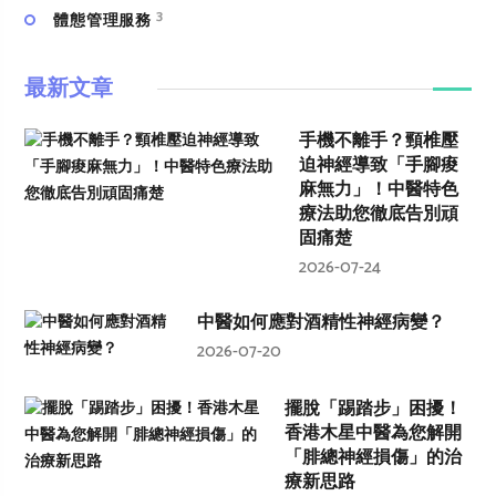
3
體態管理服務
最新文章
手機不離手？頸椎壓
迫神經導致「手腳痠
麻無力」！中醫特色
療法助您徹底告別頑
固痛楚
2026-07-24
中醫如何應對酒精性神經病變？
2026-07-20
擺脫「踢踏步」困擾！
香港木星中醫為您解開
「腓總神經損傷」的治
療新思路