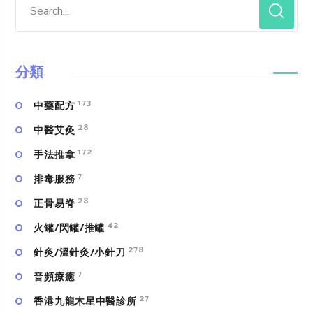
分類
173
中藥配方
28
中醫艾灸
172
手法推拿
7
排毒服務
28
正骨易脊
42
火罐/閃罐/推罐
278
針灸/溫針灸/小針刀
7
⾳頻療癒
27
香港九龍木星中醫診所