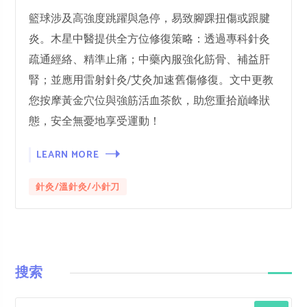
籃球涉及高強度跳躍與急停，易致腳踝扭傷或跟腱
炎。木星中醫提供全方位修復策略：透過專科針灸
疏通經絡、精準止痛；中藥內服強化筋骨、補益肝
腎；並應用雷射針灸/艾灸加速舊傷修復。文中更教
您按摩黃金穴位與強筋活血茶飲，助您重拾巔峰狀
態，安全無憂地享受運動！
LEARN MORE
針灸/溫針灸/小針刀
搜索