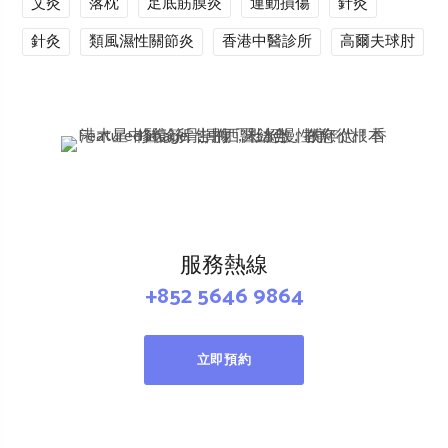
艾灸
落枕
足底筋膜炎
運動損傷
針灸
針灸
類風濕性關節炎
香港中醫診所
高爾夫球肘
服務熱線
+852 5646 9864
立即預約