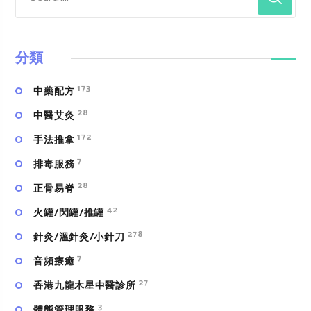
分類
173
中藥配方
28
中醫艾灸
172
手法推拿
7
排毒服務
28
正骨易脊
42
火罐/閃罐/推罐
278
針灸/溫針灸/小針刀
7
⾳頻療癒
27
香港九龍木星中醫診所
3
體態管理服務