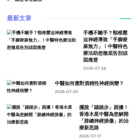
最新文章
手機不離手？頸椎壓
迫神經導致「手腳痠
麻無力」！中醫特色
療法助您徹底告別頑
固痛楚
2026-07-24
中醫如何應對酒精性神經病變？
2026-07-20
擺脫「踢踏步」困擾！
香港木星中醫為您解開
「腓總神經損傷」的治
療新思路
2026-07-17