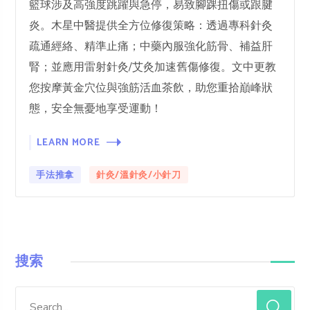
籃球涉及高強度跳躍與急停，易致腳踝扭傷或跟腱
炎。木星中醫提供全方位修復策略：透過專科針灸
疏通經絡、精準止痛；中藥內服強化筋骨、補益肝
腎；並應用雷射針灸/艾灸加速舊傷修復。文中更教
您按摩黃金穴位與強筋活血茶飲，助您重拾巔峰狀
態，安全無憂地享受運動！
LEARN MORE
手法推拿
針灸/溫針灸/小針刀
搜索