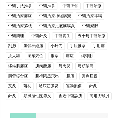
中醫手法推拿
中醫推拿
中醫正骨
中醫治療
中醫治療痛症
中醫治療神經病變
中醫治療耳鳴
中醫治療落枕
中醫治療足底筋膜炎
中醫減肥
中醫調理
中醫針灸
中醫養生
五十肩中醫治療
刮痧
坐骨神經痛
小針刀
手法推拿
手肘痛
拔火罐
按摩穴位
推拿
痛症
網球肘
纖維肌痛症
肌肉酸痛
肩周炎
肩頸酸痛
腕管綜合症
腰椎間盤突出
腰痛
腳踝扭傷
艾灸
落枕
足底筋膜炎
運動損傷
針灸
針灸
類風濕性關節炎
香港中醫診所
高爾夫球肘