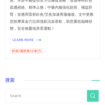
炎。木星中醫提供全方位修復策略：透過專科針灸
疏通經絡、精準止痛；中藥內服強化筋骨、補益肝
腎；並應用雷射針灸/艾灸加速舊傷修復。文中更教
您按摩黃金穴位與強筋活血茶飲，助您重拾巔峰狀
態，安全無憂地享受運動！
LEARN MORE
針灸/溫針灸/小針刀
搜索