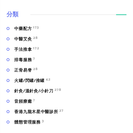
分類
173
中藥配方
28
中醫艾灸
172
手法推拿
7
排毒服務
28
正骨易脊
42
火罐/閃罐/推罐
278
針灸/溫針灸/小針刀
7
⾳頻療癒
27
香港九龍木星中醫診所
3
體態管理服務