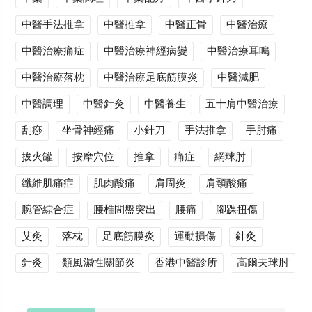
中醫手法推拿
中醫推拿
中醫正骨
中醫治療
中醫治療痛症
中醫治療神經病變
中醫治療耳鳴
中醫治療落枕
中醫治療足底筋膜炎
中醫減肥
中醫調理
中醫針灸
中醫養生
五十肩中醫治療
刮痧
坐骨神經痛
小針刀
手法推拿
手肘痛
拔火罐
按摩穴位
推拿
痛症
網球肘
纖維肌痛症
肌肉酸痛
肩周炎
肩頸酸痛
腕管綜合症
腰椎間盤突出
腰痛
腳踝扭傷
艾灸
落枕
足底筋膜炎
運動損傷
針灸
針灸
類風濕性關節炎
香港中醫診所
高爾夫球肘