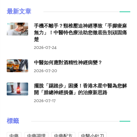
最新文章
手機不離手？頸椎壓迫神經導致「手腳痠麻
無力」！中醫特色療法助您徹底告別頑固痛
楚
2026-07-24
中醫如何應對酒精性神經病變？
2026-07-20
擺脫「踢踏步」困擾！香港木星中醫為您解
開「腓總神經損傷」的治療新思路
2026-07-17
標籤
中藥
中藥調理
中藥配方
中醫小針刀