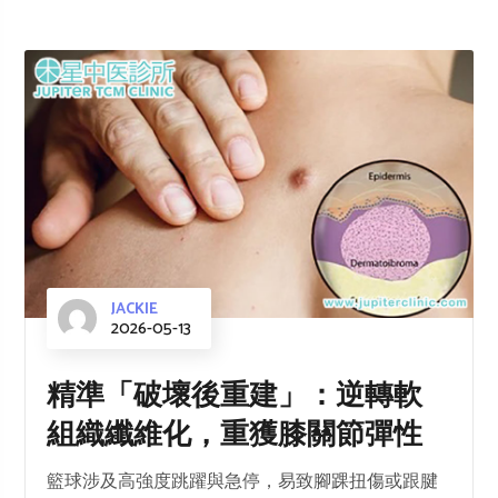
JACKIE
2026-05-13
精準「破壞後重建」：逆轉軟
組織纖維化，重獲膝關節彈性
籃球涉及高強度跳躍與急停，易致腳踝扭傷或跟腱