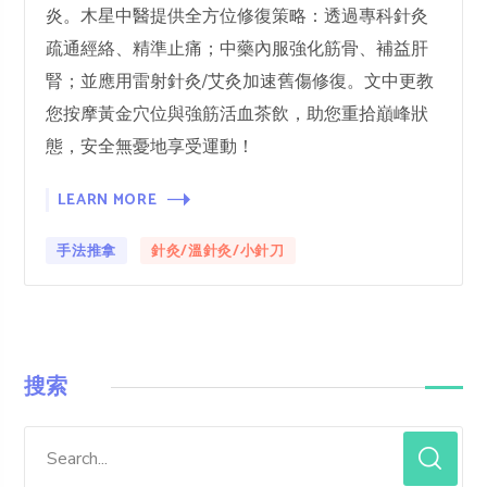
炎。木星中醫提供全方位修復策略：透過專科針灸
疏通經絡、精準止痛；中藥內服強化筋骨、補益肝
腎；並應用雷射針灸/艾灸加速舊傷修復。文中更教
您按摩黃金穴位與強筋活血茶飲，助您重拾巔峰狀
態，安全無憂地享受運動！
LEARN MORE
手法推拿
針灸/溫針灸/小針刀
搜索