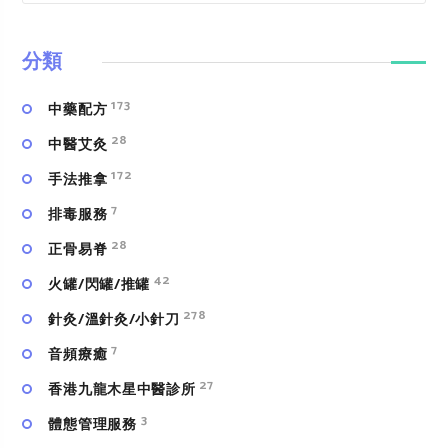
分類
173
中藥配方
28
中醫艾灸
172
手法推拿
7
排毒服務
28
正骨易脊
42
火罐/閃罐/推罐
278
針灸/溫針灸/小針刀
7
⾳頻療癒
27
香港九龍木星中醫診所
3
體態管理服務