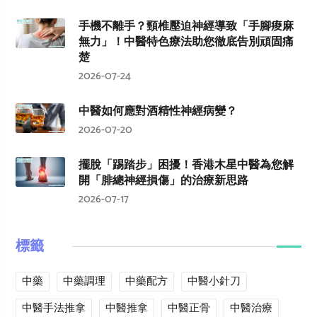
手機不離手？頸椎壓迫神經導致「手腳痠麻
無力」！中醫特色療法助您徹底告別頑固痛
楚
2026-07-24
中醫如何應對酒精性神經病變？
2026-07-20
擺脫「踢踏步」困擾！香港木星中醫為您解
開「腓總神經損傷」的治療新思路
2026-07-17
標籤
中藥
中藥調理
中藥配方
中醫小針刀
中醫手法推拿
中醫推拿
中醫正骨
中醫治療