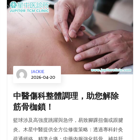
JACKIE
2026-04-20
中醫傷科整體調理，助您解除
筋骨枷鎖！
籃球涉及高強度跳躍與急停，易致腳踝扭傷或跟腱
炎。木星中醫提供全方位修復策略：透過專科針灸
疏通經絡、精準止痛；中藥內服強化筋骨、補益肝