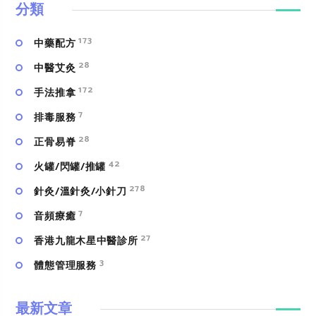
分類
173
中藥配方
28
中醫艾灸
172
手法推拿
7
排毒服務
28
正骨易脊
42
火罐/閃罐/推罐
278
針灸/溫針灸/小針刀
7
⾳頻療癒
27
香港九龍木星中醫診所
3
體態管理服務
最新文章