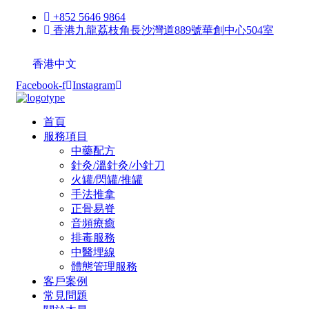
+852 5646 9864
香港九龍荔枝角長沙灣道889號華創中心504室
香港中文
Facebook-f
Instagram
首頁
服務項目
中藥配方
針灸/溫針灸/小針刀
火罐/閃罐/推罐
手法推拿
正骨易脊
⾳頻療癒
排毒服務
中醫埋線
體態管理服務
客戶案例
常見問題