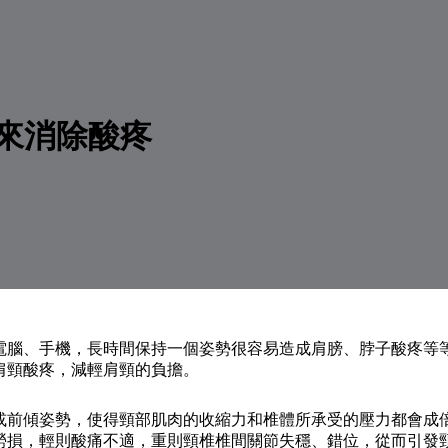
來消除酸疼
電腦、手機，長時間保持一個姿勢很容易造成肩膀、脖子酸疼等
肩頸酸疼，減輕肩頸的負擔。
或前傾姿勢，使得頸部肌肉的收縮力和椎體所承受的壓力都會成
勞損，輕則酸痛不適，重則頸椎椎間關節失穩、錯位，從而引發