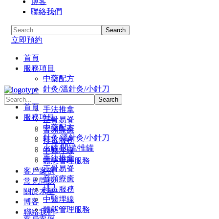
博客
聯絡我們
立即預約
首頁
服務項目
中藥配方
針灸/溫針灸/小針刀
火罐/閃罐/推罐
首頁
手法推拿
服務項目
正骨易脊
中藥配方
⾳頻療癒
針灸/溫針灸/小針刀
排毒服務
火罐/閃罐/推罐
中醫埋線
手法推拿
體態管理服務
正骨易脊
客戶案例
⾳頻療癒
常見問題
排毒服務
關於木星
中醫埋線
博客
體態管理服務
聯絡我們