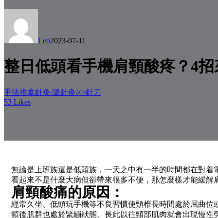
Leo
2023-07-11
整日低頭看手機肩頸酸疼？4招
手法推拿
針灸/溫針灸/小針刀
53
Likes
無論是上班族還是低頭族，一天之中有一半的時間都在對着
看起來不是什麼大病但卻帶來很多不便，那怎麼樣才能緩解
肩頸酸痛的原因：
經常久坐、低頭玩手機等不良習慣使頸椎長時間處於屈曲位
頸後肌群也處於緊繃狀態。長此以往頸部肌肉就會出現慢性