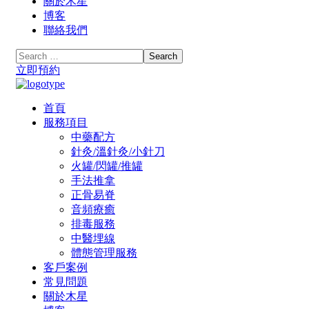
關於木星
博客
聯絡我們
立即預約
首頁
服務項目
中藥配方
針灸/溫針灸/小針刀
火罐/閃罐/推罐
手法推拿
正骨易脊
⾳頻療癒
排毒服務
中醫埋線
體態管理服務
客戶案例
常見問題
關於木星