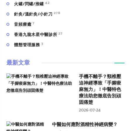
42
火罐/閃罐/推罐
278
針灸/溫針灸/小針刀
7
⾳頻療癒
27
香港九龍木星中醫診所
3
體態管理服務
最新文章
手機不離手？頸椎壓
迫神經導致「手腳痠
麻無力」！中醫特色
療法助您徹底告別頑
固痛楚
2026-07-24
中醫如何應對酒精性神經病變？