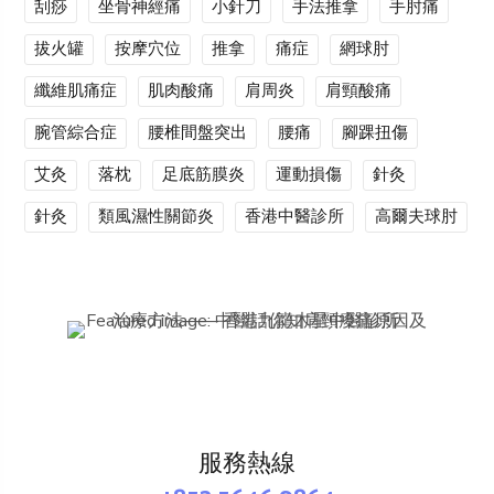
刮痧
坐骨神經痛
小針刀
手法推拿
手肘痛
拔火罐
按摩穴位
推拿
痛症
網球肘
纖維肌痛症
肌肉酸痛
肩周炎
肩頸酸痛
腕管綜合症
腰椎間盤突出
腰痛
腳踝扭傷
艾灸
落枕
足底筋膜炎
運動損傷
針灸
針灸
類風濕性關節炎
香港中醫診所
高爾夫球肘
服務熱線