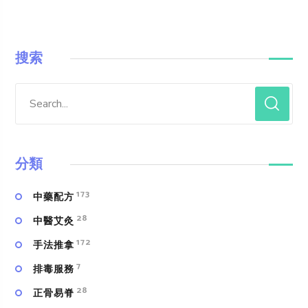
搜索
分類
173
中藥配方
28
中醫艾灸
172
手法推拿
7
排毒服務
28
正骨易脊